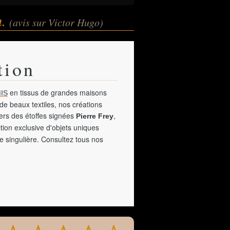
n.
(avis sur Victor Hugo)
tion
en tissus de grandes maisons
IS
de beaux textiles, nos créations
vers des étoffes signées
,
Pierre Frey
tion exclusive d'objets uniques
e singulière. Consultez tous nos