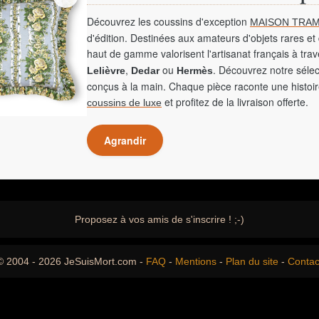
Découvrez les coussins d'exception
MAISON TRAM
d'édition. Destinées aux amateurs d'objets rares et 
haut de gamme valorisent l'artisanat français à tra
,
ou
. Découvrez notre sélec
Lelièvre
Dedar
Hermès
conçus à la main. Chaque pièce raconte une histoir
et profitez de la livraison offerte.
coussins de luxe
Agrandir
Proposez à vos amis de s'inscrire ! ;-)
© 2004 - 2026 JeSuisMort.com -
FAQ
-
Mentions
-
Plan du site
-
Contac