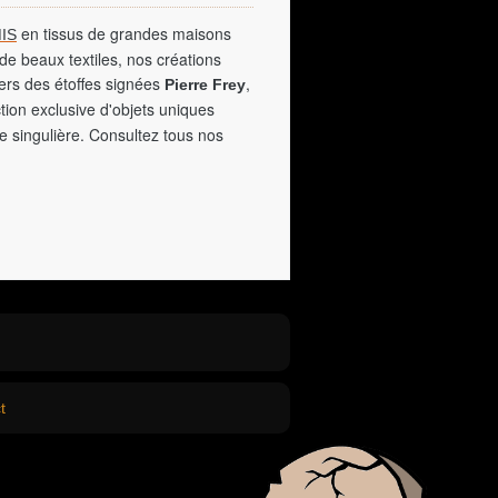
en tissus de grandes maisons
IS
de beaux textiles, nos créations
vers des étoffes signées
,
Pierre Frey
tion exclusive d'objets uniques
e singulière. Consultez tous nos
t