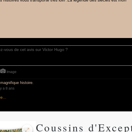
 histoires vous transporte très loin .La légende des siècles est mon
Image
magnifique histoire.
l y a 8 ans
e...
Coussins d'Excep