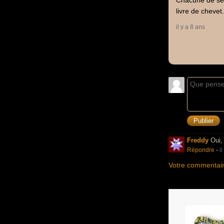
Chacune de ses
livre de chevet.
il y a 8 ans
Freddy
Oui, 
Répondre
-
i
Votre commentair