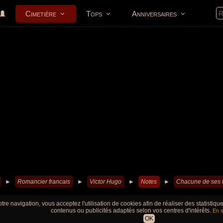
Cimetière
Tops
Anniversaires
►
Romancier francais
►
Victor Hugo
►
Notes
►
Chacune de ses hi
tre navigation, vous acceptez l'utilisation de cookies afin de réaliser des statistiq
contenus ou publicités adaptés selon vos centres d'intérêts.
En s
OK