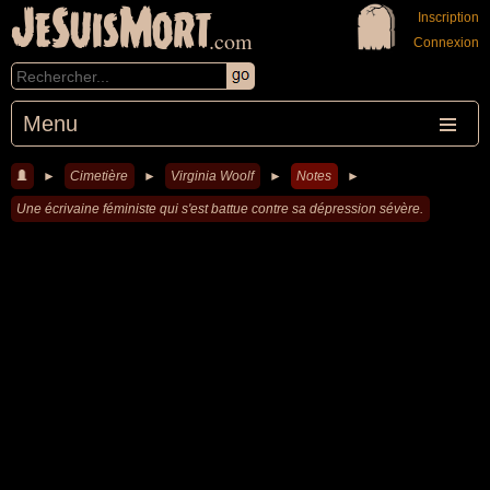
JeSuisMort
Inscription
.com
Connexion
Menu
►
Cimetière
►
Virginia Woolf
►
Notes
►
Une écrivaine féministe qui s'est battue contre sa dépression sévère.