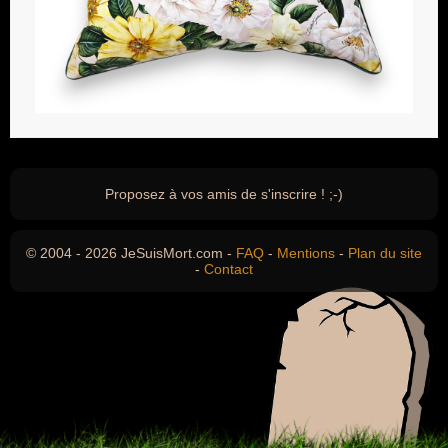
Proposez à vos amis de s'inscrire ! ;-)
© 2004 - 2026 JeSuisMort.com -
FAQ
-
Mentions
-
Plan du site
-
Contact