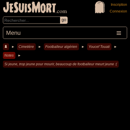
JeSuisMort
Inscription
.com
Connexion
Menu
►
Cimetière
►
Footballeur algérien
►
Youcef Touati
►
Notes
►
Si jeune, trop jeune pour mourir, beaucoup de footballeur meurt jeune :(