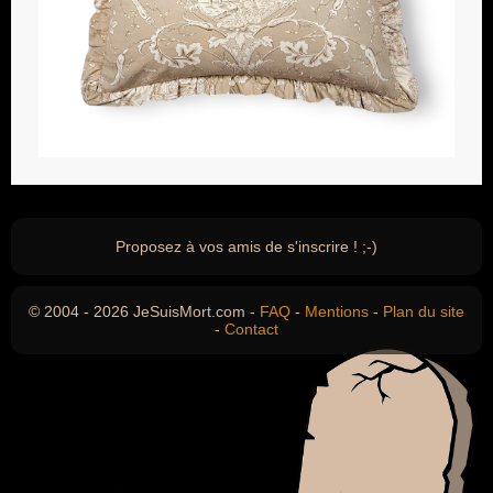
Proposez à vos amis de s'inscrire ! ;-)
© 2004 - 2026 JeSuisMort.com -
FAQ
-
Mentions
-
Plan du site
-
Contact