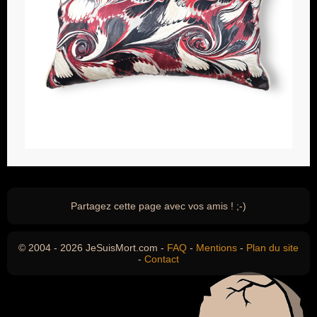
Partagez cette page avec vos amis ! ;-)
© 2004 - 2026 JeSuisMort.com -
FAQ
-
Mentions
-
Plan du site
-
Contact