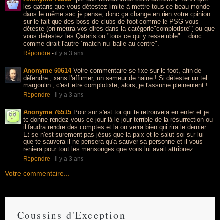
les qataris que vous détestez limite à mettre tous ce beau monde
dans le même sac je pense, donc ça change en rien votre opinion
sur le fait que des boss de clubs de foot comme le PSG vous
déteste (on mettra vos dires dans la catégorie"complotiste") ou que
vous détestez les Qataris ou "tous ce qui y ressemble"....donc
comme dirait l'autre "match nul balle au centre".
Répondre
-
il y a 3 ans
Anonyme 60614
Votre commentaire se fixe sur le foot, afin de
défendre , sans l'affirmer, un semeur de haine ! Si détester un tel
margoulin , c'est être complotiste, alors, je l'assume pleinement !
Répondre
-
il y a 3 ans
Anonyme 76515
Pour sur s'est toi qui te retrouvera en enfer et je
te donne rendez vous ce jour là le jour terrible de la résurrection ou
il faudra rendre des comptes et la on verra bien qui rira le dernier.
Et se n'est surement pas jésus que la paix et le salut soi sur lui
que te sauvera il ne pensera qu'a sauver sa personne et il vous
reniera pour tout les mensonges que vous lui avait attribuez.
Répondre
-
il y a 3 ans
Votre commentaire...
Coussins d'Exception