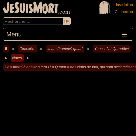
JeSuisMort
Inscription
.com
Connexion
Menu
►
Cimetière
►
Imam (homme) qatari
►
Youssef al-Qaradâwî
►
Notes
►
Il est mort 96 ans trop tard ! La Quatar a des clubs de foot, qui sont acclamés et