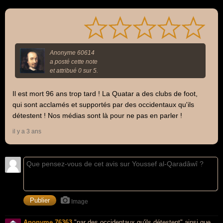
Anonyme 60614
a posté cette note
et attribué 0 sur 5.
Il est mort 96 ans trop tard ! La Quatar a des clubs de foot,
qui sont acclamés et supportés par des occidentaux qu'ils
détestent ! Nos médias sont là pour ne pas en parler !
il y a 3 ans
Image
Anonyme 76363
"par des occidentaux qu'ils détestent" ainsi que