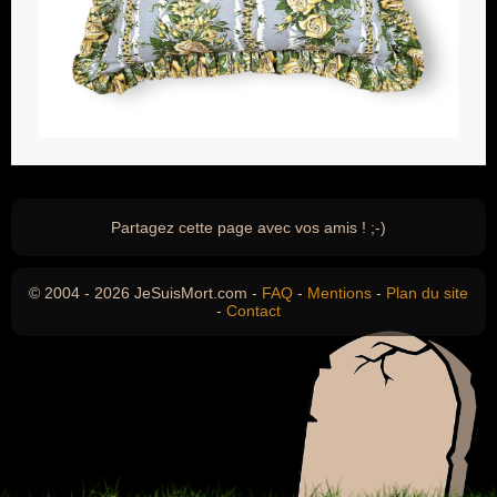
Partagez cette page avec vos amis ! ;-)
© 2004 - 2026 JeSuisMort.com -
FAQ
-
Mentions
-
Plan du site
-
Contact