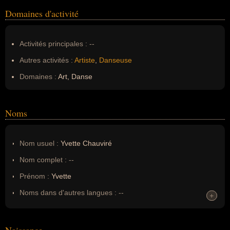
Domaines d'activité
Activités principales :
--
Autres activités :
Artiste
,
Danseuse
Domaines :
Art, Danse
Noms
Nom usuel :
Yvette Chauviré
Nom complet :
--
Prénom :
Yvette
Noms dans d'autres langues :
--
+
+
Homonymes :
0
(aucun)