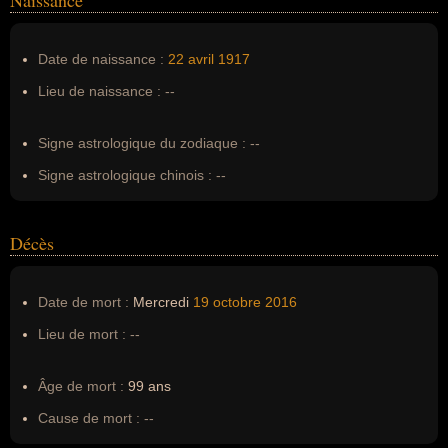
Naissance
Nom de famille :
Chauviré
Pseudonyme :
--
Date de naissance :
22 avril
1917
Surnom :
--
Lieu de naissance :
--
Erreurs d'écriture :
--
Signe astrologique du zodiaque :
--
Signe astrologique chinois :
--
Décès
Date de mort :
Mercredi
19 octobre
2016
Lieu de mort :
--
Âge de mort :
99 ans
Cause de mort :
--