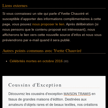
Liens externes
Si vous connaissez un site qui parle d'Yvette Chauviré et
susceptible d'apporter des informations complémentaires à cette
page, vous pouvez
nous proposer le lien
. Après délibération (si
nous pensons que le contenu proposé est intéressant), nous
afficherons le lien vers cette nouvelle source d'infos et nous vous
préviendrons par e-mail quand il sera publié.
Autres points communs avec Yvette Chauviré
Célébrités mortes en octobre 2016
(60)
Coussins d'Exception
Découvrez les coussins d'exception
en
MAISON TRAMIS
tissus de grandes maisons d'édition. Destinées aux
amateurs d'objets rares et de beaux textiles, nos créations