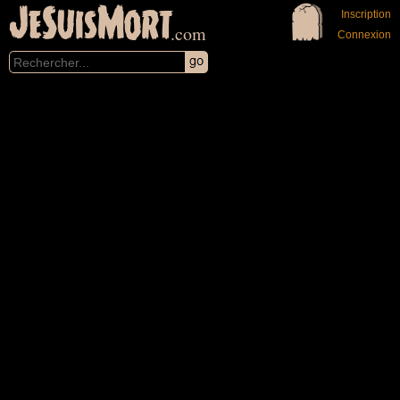
JeSuisMort
Inscription
.com
Connexion