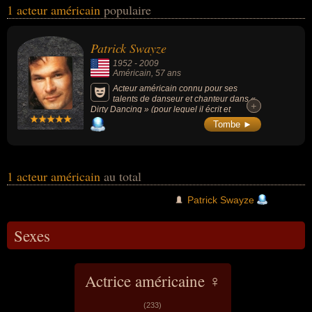
1 acteur américain
populaire
masculin) peuvent avoir des liens variés dans les domaines de l'art,
du cinéma, de la danse ou people. Ces célébrités peuvent
également avoir été artiste, danseur, homme d'affaire ou
Patrick Swayze
producteur.
1952
-
2009
Américain
, 57 ans
Acteur américain connu pour ses
talents de danseur et chanteur dans «
+
+
Dirty Dancing » (pour lequel il écrit et
interprète la chanson She's Like the Wind en
Tombe ►
1987), mais également pour ses 3 autres
films « Road House » (1989), « Ghost »
(1990) et « Point Break » (1991).
1 acteur américain
au total
Patrick Swayze
Sexes
Actrice américaine ♀
(233)