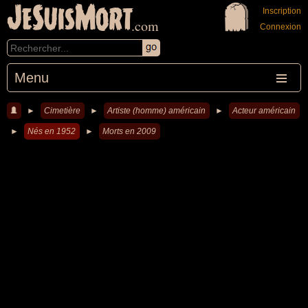
JeSuisMort
Inscription
.com
Connexion
Menu
►
Cimetière
►
Artiste (homme) américain
►
Acteur américain
►
Nés en 1952
►
Morts en 2009