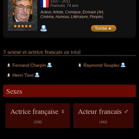
1937
-
2011
Francais
, 74 ans
Acteur, Artiste, Comique, Écrivain (Art,
Cinéma, Humour, Littérature, People).
Tombe ►
3 acteur et actrice francais
au total
Fernand Charpin
Raymond Souplex
Henri Tisot
Sexes
Actrice française ♀
Acteur francais ♂
(238)
(492)