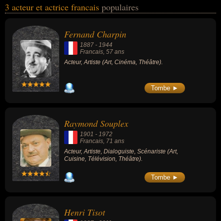
3 acteur et actrice francais
populaires
les domaines de l'art, du cinéma, du théâtre, de la cuisine, de la
télévision, de l'humour, de la littérature ou people. Ces célébrités
peuvent également avoir été artiste, dialoguiste, scénariste,
Fernand Charpin
comique ou écrivain.
1887
-
1944
Francais
, 57 ans
Acteur, Artiste (Art, Cinéma, Théâtre).
Tombe ►
Raymond Souplex
1901
-
1972
Francais
, 71 ans
Acteur, Artiste, Dialoguiste, Scénariste (Art,
Cuisine, Télévision, Théâtre).
Tombe ►
Henri Tisot