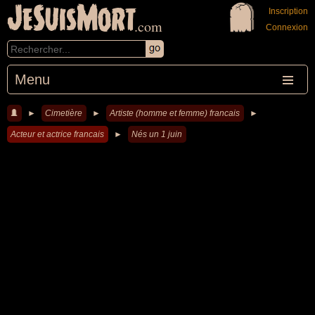
JeSuisMort
Inscription
.com
Connexion
Menu
►
Cimetière
►
Artiste (homme et femme) francais
►
Acteur et actrice francais
►
Nés un 1 juin