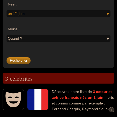
Née :
er
un 1
juin
Morte :
Quand ?
3 célébrités
Découvrez notre liste de
3
acteur et
actrice
francais
nés un 1 juin
morts
et connus comme par exemple :
Fernand Charpin, Raymond Souplex,
+
+
Henri Tisot... Ces personnalités peuvent avoir des liens variés dans