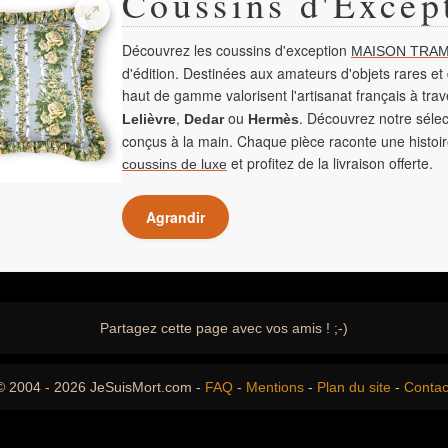
Coussins d'Excep
Découvrez les coussins d'exception
MAISON TRAM
d'édition. Destinées aux amateurs d'objets rares et 
haut de gamme valorisent l'artisanat français à tra
,
ou
. Découvrez notre sélec
Lelièvre
Dedar
Hermès
conçus à la main. Chaque pièce raconte une histoir
et profitez de la livraison offerte.
coussins de luxe
Agrandir
Partagez cette page avec vos amis ! ;-)
© 2004 - 2026 JeSuisMort.com -
FAQ
-
Mentions
-
Plan du site
-
Contac