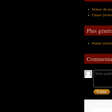
Acteur de pub
Clown (homm
Plus généra
Artiste (hom
Commentai