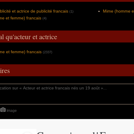
licité et actrice de publicité francais
Mime (homme et
(1)
e et femme) francais
(4)
l qu'acteur et actrice
me et femme) francais
(2337)
res
Image