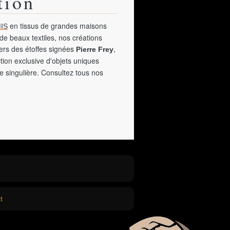
tion
en tissus de grandes maisons
IS
de beaux textiles, nos créations
vers des étoffes signées
,
Pierre Frey
tion exclusive d'objets uniques
e singulière. Consultez tous nos
t