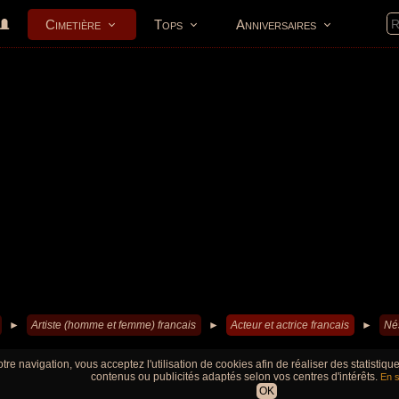
Cimetière
Tops
Anniversaires
►
Artiste (homme et femme) francais
►
Acteur et actrice francais
►
Né
tre navigation, vous acceptez l'utilisation de cookies afin de réaliser des statistiq
contenus ou publicités adaptés selon vos centres d'intérêts.
En s
OK