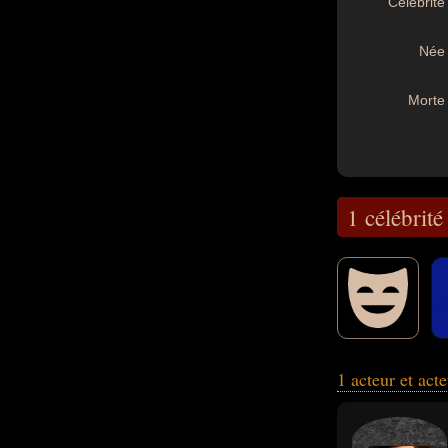
Célébrité 
Née 
Morte 
1 célébrité
1 acteur et act