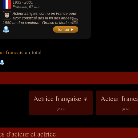
1933
-
2001
Francais
, 67 ans
Acteur français, connu en France pour
avoir constitué dès la fin des années
+
+
1950 un duo comique : Grosso et Modo avec
l'acteur Michel Modo, avec qui il apparaîtra
Tombe ►
dans de nombreux films avec Louis de
Funès, dont la série des Gendarmes de
Saint-Tropez (6 films de 1964 à 1982), où il
tiendra le rôle du maréchal des logis Tricard
(avec également Michel Galabru, Jean
eur francais
au total
Lefebvre et Christian Marin).
Actrice française ♀
Acteur franc
(238)
(492)
s d'acteur et actrice