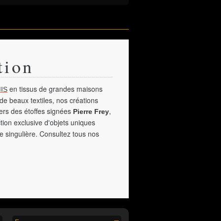
tion
en tissus de grandes maisons
IS
de beaux textiles, nos créations
vers des étoffes signées
,
Pierre Frey
tion exclusive d'objets uniques
e singulière. Consultez tous nos