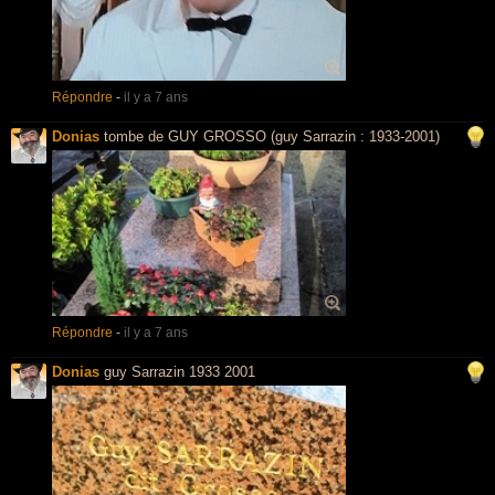
Répondre
-
il y a 7 ans
Donias
tombe de GUY GROSSO (guy Sarrazin : 1933-2001)
Répondre
-
il y a 7 ans
Donias
guy Sarrazin 1933 2001