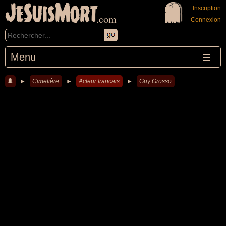
JeSuisMort
Inscription
.com
Connexion
Menu
►
Cimetière
►
Acteur francais
►
Guy Grosso