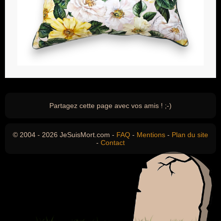
Partagez cette page avec vos amis ! ;-)
© 2004 - 2026 JeSuisMort.com -
FAQ
-
Mentions
-
Plan du site
-
Contact