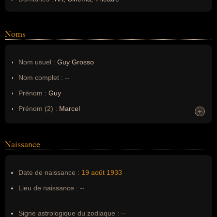
Noms
Nom usuel :
Guy Grosso
Nom complet :
--
Prénom :
Guy
Prénom (2) :
Marcel
+
+
Noms dans d'autres langues :
--
Homonymes :
0
(aucun)
Naissance
Nom de famille :
Sarrazin
Date de naissance :
19 août
1933
Pseudonyme :
Guy Grosso
Lieu de naissance :
--
Surnom :
--
Erreurs d'écriture :
--
Signe astrologique du zodiaque :
--