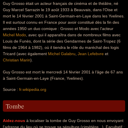
Guy Grosso était un acteur français de cinéma et de théâtre, né
Guy Marcel Sarrazin le 19 août 1933 à Beauvais, dans l'Oise et
mort le 14 février 2001 à Saint-Germain-en-Laye dans les Yvelines.
Il est surtout connu en France pour avoir constitué dès la fin des
années 1950 un duo comique : Grosso et Modo avec l'acteur
Michel Modo
, avec qui il apparaîtra dans de nombreux films avec
Louis de Funès, dont la série des Gendarmes de Saint-Tropez (6
films de 1964 à 1982), où il tiendra le rôle du maréchal des logis
Tricard (avec également
Michel Galabru
,
Jean Lefebvre
et
Christian Marin
).
Guy Grosso est mort le mercredi 14 février 2001 à l'âge de 67 ans
à Saint-Germain-en-Laye (France, Yvelines).
Source :
fr.wikipedia.org
Tombe
Aidez-nous
à localiser la tombe de Guy Grosso en nous envoyant
l'adresse du lieu où se trouve sa sépulture (cimétière...). Facultatif :