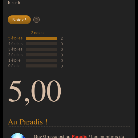
5
5
sur
?
2 notes
5 étoiles
2
4 étoiles
0
3 étoiles
0
2 étoiles
0
1 étoile
0
0 étoile
0
5,00
Au Paradis !
Guy Grosso est au
Paradis
! Les membres du