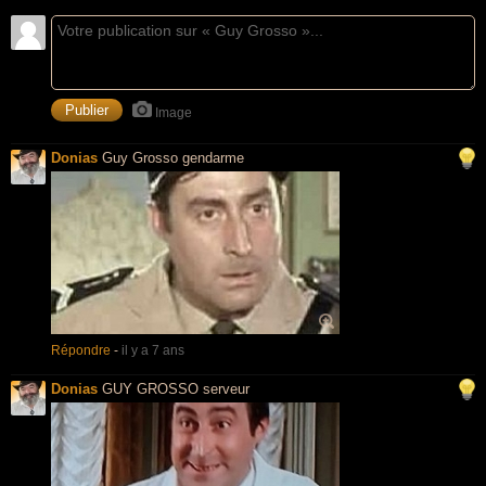
Image
Donias
Guy Grosso gendarme
Répondre
-
il y a 7 ans
Donias
GUY GROSSO serveur