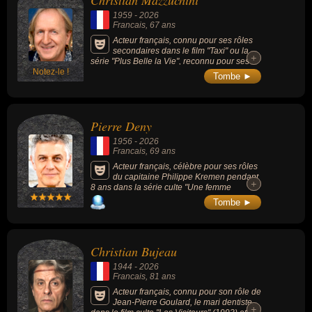
Christian Mazzuchini
1959
-
2026
Francais
, 67 ans
Acteur français, connu pour ses rôles
secondaires dans le film "Taxi" ou la
+
+
série "Plus Belle la Vie", reconnu pour ses
Notez-le !
seuls-en-scène satiriques et ses adaptations
Tombe ►
décalées, notamment à travers un long
compagnonnage artistique avec l'auteur
Serge Valletti, par son travail sur les thèmes
de la folie et de la santé mentale, en créant
Pierre Deny
des spectacles inspirés des écrits du
psychiatre François Tosquelles.
1956
-
2026
Francais
, 69 ans
Acteur français, célèbre pour ses rôles
du capitaine Philippe Kremen pendant
+
+
8 ans dans la série culte "Une femme
d'honneur" (1996-2008) aux côtés de
Tombe ►
Corinne Touzet, Renaud Dumaze dans le
feuilleton quotidien "Demain nous
appartient" (2017-) mais aussi "Julie
Lescaut" ou "La Kiné" ou "Emily in Paris".
Christian Bujeau
1944
-
2026
Francais
, 81 ans
Acteur français, connu pour son rôle de
Jean-Pierre Goulard, le mari dentiste,
+
+