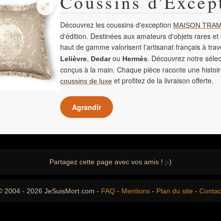
Coussins d'Excep
Découvrez les coussins d'exception
MAISON TRAM
d'édition. Destinées aux amateurs d'objets rares et 
haut de gamme valorisent l'artisanat français à tra
,
ou
. Découvrez notre sélec
Lelièvre
Dedar
Hermès
conçus à la main. Chaque pièce raconte une histoir
et profitez de la livraison offerte.
coussins de luxe
Agrandir
Partagez cette page avec vos amis ! ;-)
© 2004 - 2026 JeSuisMort.com -
FAQ
-
Mentions
-
Plan du site
-
Contac