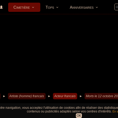
Cimetière
Tops
Anniversaires
►
Artiste (homme) francais
►
Acteur francais
►
Morts le 12 octobre 2
tre navigation, vous acceptez l'utilisation de cookies afin de réaliser des statistiq
contenus ou publicités adaptés selon vos centres d'intérêts.
En s
OK