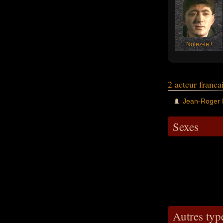
Notez-le !
2 acteur franca
Jean-Roger 
Sexes
Autres typ