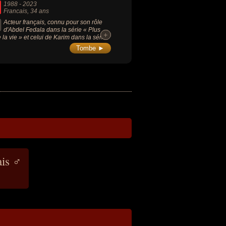
1988
-
2023
Francais
, 34 ans
Acteur français, connu pour son rôle
d'Abdel Fedala dans la série « Plus
+
+
e la vie » et celui de Karim dans la série
anches de vie » sur Disney Channel.
Tombe ►
ais ♂