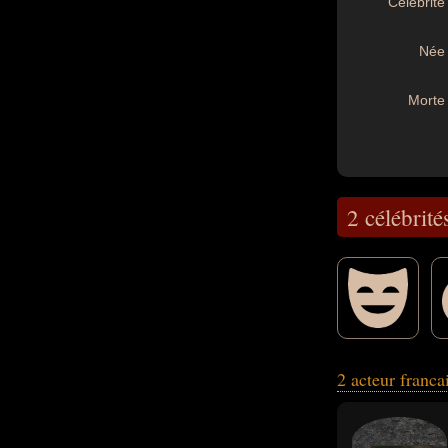
Célébrité 
Née 
Morte 
2 célébrité
2 acteur franca