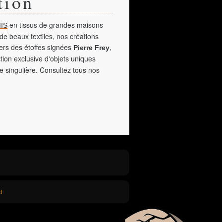
tion
en tissus de grandes maisons
IS
de beaux textiles, nos créations
vers des étoffes signées
,
Pierre Frey
tion exclusive d'objets uniques
e singulière. Consultez tous nos
t