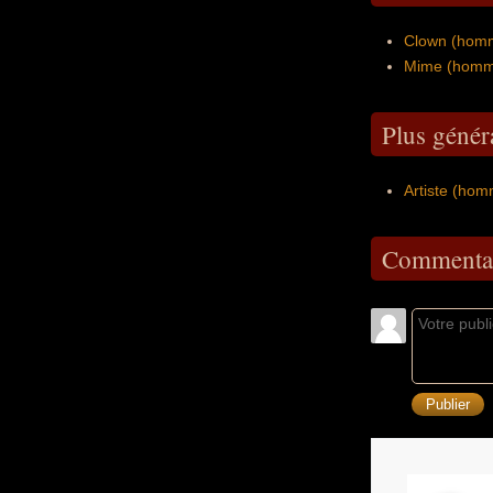
Clown (homm
Mime (homme
Plus génér
Artiste (hom
Commentai