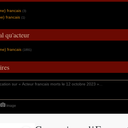
e) francais
(3)
) francais
(1)
al qu'acteur
me) francais
(1891)
res
Image