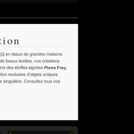
tion
en tissus de grandes maisons
IS
de beaux textiles, nos créations
vers des étoffes signées
,
Pierre Frey
tion exclusive d'objets uniques
e singulière. Consultez tous nos