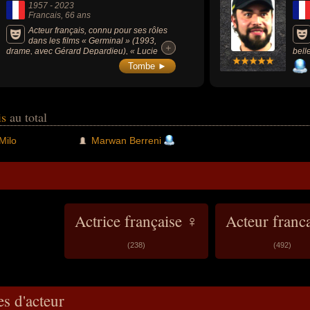
1957
-
2023
Francais
, 66 ans
Acteur français, connu pour ses rôles
dans les films « Germinal » (1993,
+
+
drame, avec Gérard Depardieu), « Lucie
bell
Aubrac » (1997, drame, avec Daniel Auteuil)
« Tr
Tombe ►
ou « L'As des as » (1982, comédie, avec
Jean-Paul Belmondo).
is
au total
Milo
Marwan Berreni
Actrice française ♀
Acteur franc
(238)
(492)
es d'acteur