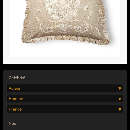
Célébrité :
Acteur
Homme
France
Née :