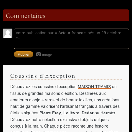
Commentaires
Image
Coussins d'Exception
Découvrez les coussins d'exception
en
MAISON TRAMIS
tissus de grandes maisons d'édition. Destinées aux
amateurs d'objets rares et de beaux textiles, nos créations
haut de gamme valorisent l'artisanat français à travers des
étoffes signées
,
,
ou
.
Pierre Frey
Lelièvre
Dedar
Hermès
Découvrez notre sélection exclusive d'objets uniques
conçus à la main. Chaque pièce raconte une histoire