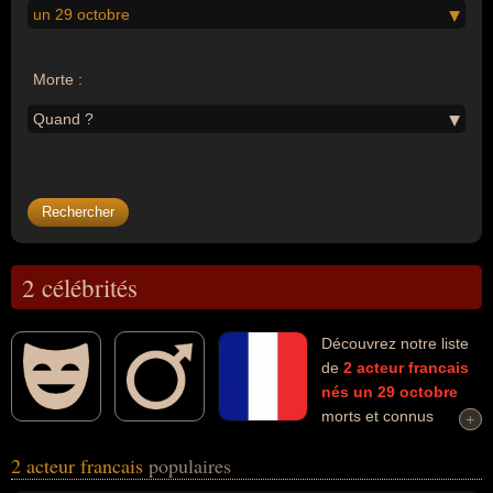
un 29 octobre
Morte :
Quand ?
2 célébrités
Découvrez notre liste
de
2
acteur
francais
nés un 29 octobre
morts et connus
+
+
comme par exemple : Félix Marten, Pierre Doris... Ces
2 acteur francais
populaires
personnalités (de sexe masculin) peuvent avoir des liens variés
dans les domaines de l'art, du cinéma, de la musique, de la