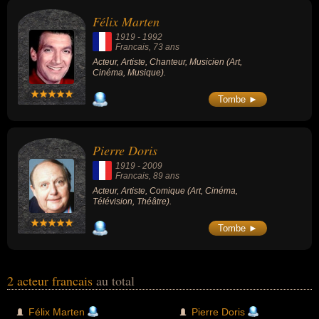
télévision ou du théâtre. Ces célébrités peuvent également avoir
Félix Marten
été artiste, chanteur, musicien ou comique.
1919
-
1992
Francais
, 73 ans
Acteur, Artiste, Chanteur, Musicien (Art,
Cinéma, Musique).
Tombe ►
Pierre Doris
1919
-
2009
Francais
, 89 ans
Acteur, Artiste, Comique (Art, Cinéma,
Télévision, Théâtre).
Tombe ►
2 acteur francais
au total
Félix Marten
Pierre Doris