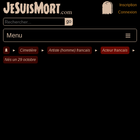
JeSuisMort
Inscription
.com
Connexion
Menu
►
Cimetière
►
Artiste (homme) francais
►
Acteur francais
►
Nés un 29 octobre