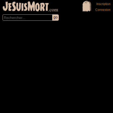
JeSuisMort
Inscription
.com
Connexion