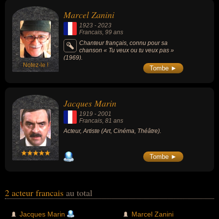
théâtre ou de variétés. Ces célébrités peuvent également avoir été
Marcel Zanini
artiste, chanteur, chanteur de variétés, clarinettiste ou musicien.
1923
-
2023
Francais
, 99 ans
Chanteur français, connu pour sa
chanson « Tu veux ou tu veux pas »
(1969).
Notez-le !
Tombe ►
Jacques Marin
1919
-
2001
Francais
, 81 ans
Acteur, Artiste (Art, Cinéma, Théâtre).
Tombe ►
2 acteur francais
au total
Jacques Marin
Marcel Zanini