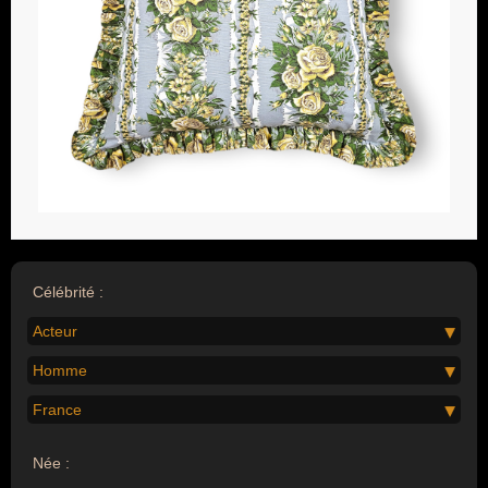
Célébrité :
Acteur
Homme
France
Née :