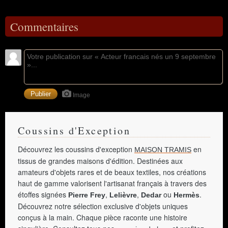
Commentaires
Image
Coussins d'Exception
Découvrez les coussins d'exception
en
MAISON TRAMIS
tissus de grandes maisons d'édition. Destinées aux
amateurs d'objets rares et de beaux textiles, nos créations
haut de gamme valorisent l'artisanat français à travers des
étoffes signées
,
,
ou
.
Pierre Frey
Lelièvre
Dedar
Hermès
Découvrez notre sélection exclusive d'objets uniques
conçus à la main. Chaque pièce raconte une histoire