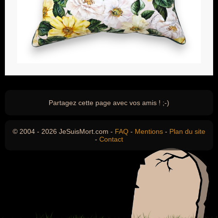
Partagez cette page avec vos amis ! ;-)
© 2004 - 2026 JeSuisMort.com -
FAQ
-
Mentions
-
Plan du site
-
Contact