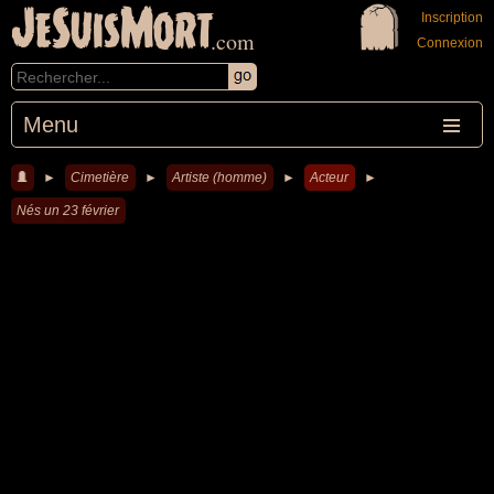
JeSuisMort
Inscription
.com
Connexion
Menu
►
Cimetière
►
Artiste (homme)
►
Acteur
►
Nés un 23 février