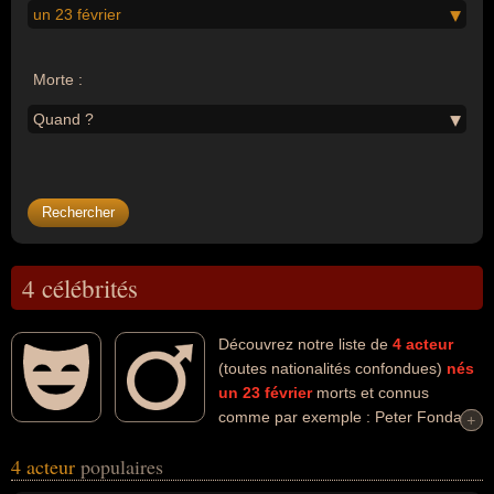
un 23 février
Morte :
Quand ?
4 célébrités
Découvrez notre liste de
4
acteur
(toutes nationalités confondues)
nés
un 23 février
morts et connus
comme par exemple : Peter Fonda,
+
+
Ronan Vibert, Federico Luppi, Jiri Menzel... Ces personnalités (de
4 acteur
populaires
sexe masculin) peuvent avoir des liens variés dans les domaines
de l'art, du cinéma ou de la télévision. Ces célébrités peuvent