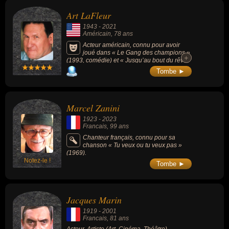
de variétés ou de la télévision. Ces célébrités peuvent également
Art LaFleur
avoir été artiste, chanteur, chanteur de variétés, clarinettiste,
1943
-
2021
musicien, cinéaste, homme d'affaire, producteur ou scénariste. En
Américain
, 78 ans
ce qui concerne leurs nationalités au moment de leurs morts, ils
Acteur américain, connu pour avoir
joué dans « Le Gang des champions »
peuvent avoir été américain ou francais par exemple.
+
+
(1993, comédie) et « Jusqu’au bout du rêve
» (1989, comédie dramatique, avec Kevin
Tombe ►
Costner).
Marcel Zanini
1923
-
2023
Francais
, 99 ans
Chanteur français, connu pour sa
chanson « Tu veux ou tu veux pas »
(1969).
Notez-le !
Tombe ►
Jacques Marin
1919
-
2001
Francais
, 81 ans