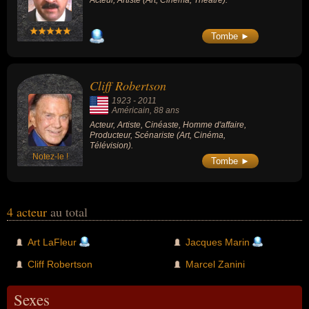
Acteur, Artiste (Art, Cinéma, Théâtre).
Tombe ►
Cliff Robertson
1923
-
2011
Américain
, 88 ans
Acteur, Artiste, Cinéaste, Homme d'affaire,
Producteur, Scénariste (Art, Cinéma,
Télévision).
Notez-le !
Tombe ►
4 acteur
au total
Art LaFleur
Jacques Marin
Cliff Robertson
Marcel Zanini
Sexes