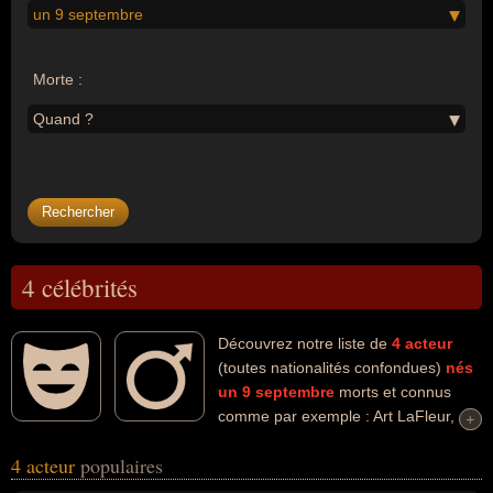
un 9 septembre
Morte :
Quand ?
4 célébrités
Découvrez notre liste de
4
acteur
(toutes nationalités confondues)
nés
un 9 septembre
morts et connus
comme par exemple : Art LaFleur,
+
+
Marcel Zanini, Jacques Marin, Cliff Robertson... Ces personnalités
4 acteur
populaires
(de sexe masculin) peuvent avoir des liens variés dans les
domaines de l'art, du cinéma, du jazz, de la musique, du théâtre,