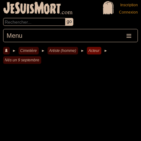
JeSuisMort
Inscription
.com
Connexion
Menu
►
Cimetière
►
Artiste (homme)
►
Acteur
►
Nés un 9 septembre