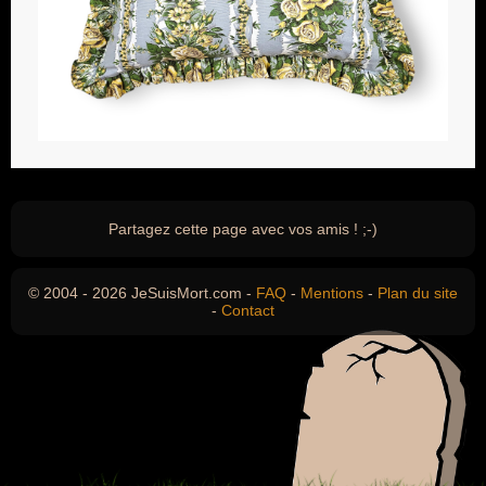
Partagez cette page avec vos amis ! ;-)
© 2004 - 2026 JeSuisMort.com -
FAQ
-
Mentions
-
Plan du site
-
Contact