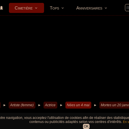
Cimetière
Tops
Anniversaires
►
Artiste (femme)
►
Actrice
►
Nées un 4 mai
►
Mortes un 20 janv
tre navigation, vous acceptez l'utilisation de cookies afin de réaliser des statistiq
contenus ou publicités adaptés selon vos centres d'intérêts.
En s
OK