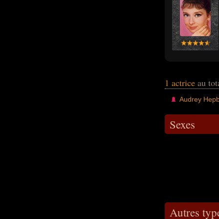
1 actrice
au tot
Audrey Hep
Sexes
Autres type