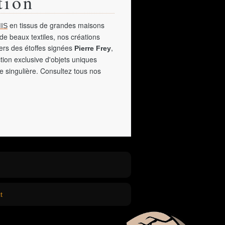
tion
en tissus de grandes maisons
IS
de beaux textiles, nos créations
vers des étoffes signées
,
Pierre Frey
tion exclusive d'objets uniques
e singulière. Consultez tous nos
t