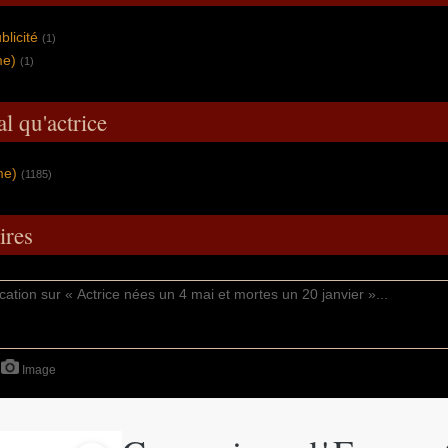
blicité
(1)
me)
(1)
l qu'actrice
me)
(1185)
res
Image