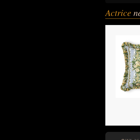
Actrice
n