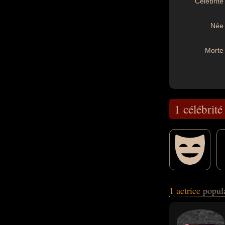
Célébrité 
Née 
Morte 
1 célébrité
peuvent avoir été
1 actrice
popul