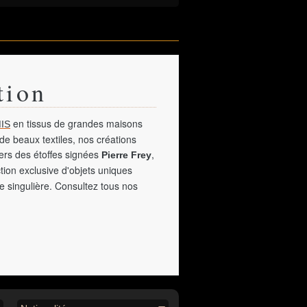
tion
en tissus de grandes maisons
IS
de beaux textiles, nos créations
vers des étoffes signées
,
Pierre Frey
tion exclusive d'objets uniques
e singulière. Consultez tous nos