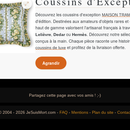
Coussins d'Excep
Découvrez les coussins d'exception
MAISON TRAM
d'édition. Destinées aux amateurs d'objets rares et 
haut de gamme valorisent l'artisanat français à tra
,
ou
. Découvrez notre sélec
Lelièvre
Dedar
Hermès
conçus à la main. Chaque pièce raconte une histoir
et profitez de la livraison offerte.
coussins de luxe
Agrandir
Partagez cette page avec vos amis ! ;-)
© 2004 - 2026 JeSuisMort.com -
FAQ
-
Mentions
-
Plan du site
-
Contac