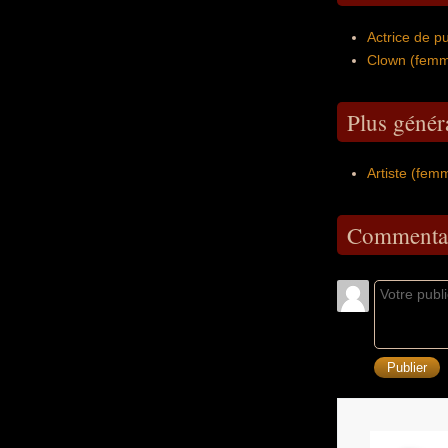
Actrice de pu
Clown (fem
Plus généra
Artiste (fem
Commentai