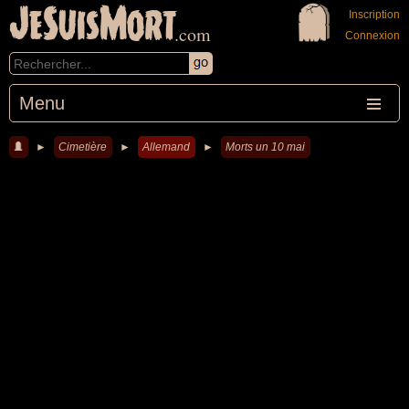
JeSuisMort
Inscription
.com
Connexion
Menu
►
Cimetière
►
Allemand
►
Morts un 10 mai