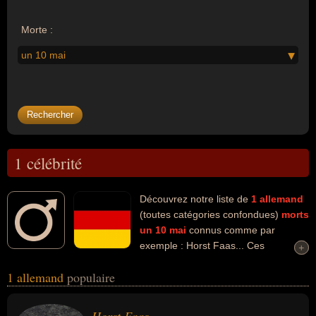
Morte :
un 10 mai
1 célébrité
Découvrez notre liste de
1
allemand
(toutes catégories confondues)
morts
un 10 mai
connus comme par
exemple : Horst Faas... Ces
+
+
personnalités (de sexe masculin) peuvent avoir des liens variés
1 allemand
populaire
dans les domaines de l'art, du journalisme ou de la photographie.
Ces célébrités peuvent également avoir été artiste, journaliste ou
photographe.