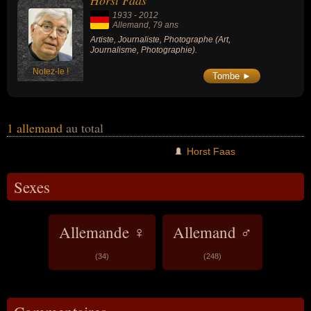
Horst Faas
1933
-
2012
Allemand
, 79 ans
Artiste, Journaliste, Photographe (Art,
Journalisme, Photographie).
Notez-le !
Tombe ►
1 allemand
au total
Horst Faas
Sexes
Allemande ♀
Allemand ♂
(34)
(248)