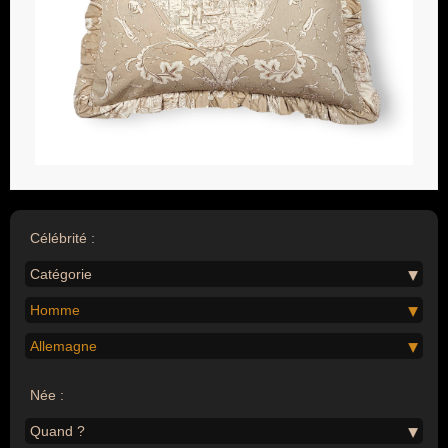
Célébrité :
Catégorie
Homme
Allemagne
Née :
Quand ?