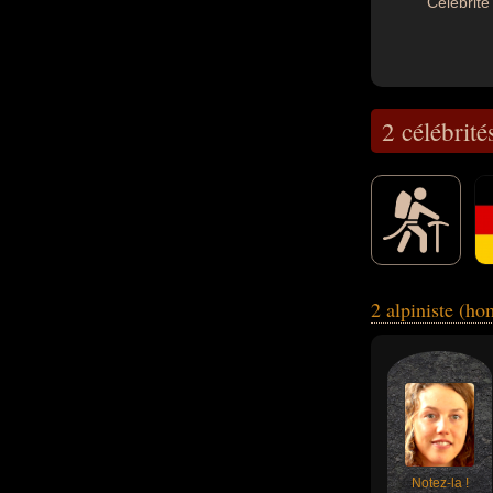
Célébrité 
2 célébrité
biathlète, sportif
2 alpiniste (h
Notez-la !