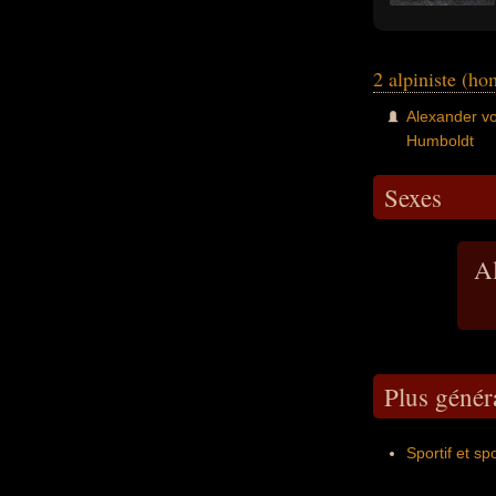
2 alpiniste (h
Alexander v
Humboldt
Sexes
Al
Plus génér
Sportif et sp