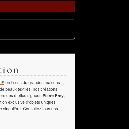
tion
en tissus de grandes maisons
IS
de beaux textiles, nos créations
vers des étoffes signées
,
Pierre Frey
tion exclusive d'objets uniques
e singulière. Consultez tous nos