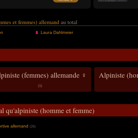
en 2016–17, marquant l’histoire du biathlon
Pari
féminin.
topo
faun
expé
expl
ommes et femmes) allemand
au total
on
Laura Dahlmeier
piniste (femmes) allemande ♀
Alpiniste (h
(1)
al qu'alpiniste (homme et femme)
ortive allemand
(26)