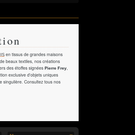
tion
en tissus de grandes maisons
IS
de beaux textiles, nos créations
vers des étoffes signées
,
Pierre Frey
tion exclusive d'objets uniques
e singulière. Consultez tous nos