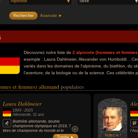
:
Alpiniste
Sexe
Avancée ►
s
Découvrez notre liste de
2
alpiniste (hommes et femmes
exemple : Laura Dahlmeier, Alexander von Humboldt... Ces
variés dans les domaines de l'alpinisme, du biathlon, du ski
l'aventure, de la biologie ou de la science. Ces célébrités
, aventurier, géographe, naturaliste ou scientifique.
ommes et femmes) allemand
populaires
Laura Dahlmeier
Ale
1993
-
2025
Allemande
, 31 ans
Biathlète allemande, double
championne olympique en 2018, 7
+
+
titres de championne du monde et le
l’Ac
classement général de la Coupe du monde
Notez-le !
prés
Tombe ►