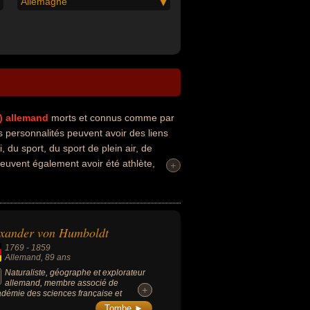
Allemagne
)
allemand
morts et connus comme par
 personnalités peuvent avoir des liens
, du sport, du sport de plein air, de
 peuvent également avoir été athlète,
+
xander von Humboldt
1769
-
1859
Allemand
, 89 ans
Naturaliste, géographe et explorateur
allemand, membre associé de
+
+
adémie des sciences française et
ident de la Société de géographie de
Tombe ►