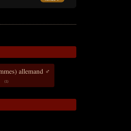
s. Par la qualité des relevés
graphiques et des prélèvements de
e et de flore effectués lors de ses
ditions, il a fondé les bases des
orations scientifiques.
ommes) allemand ♂
(1)