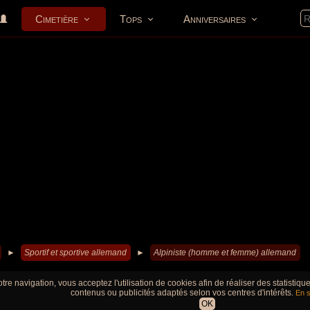
Cimetière
Tops
Anniversaires
►
Sportif et sportive allemand
►
Alpiniste (homme et femme) allemand
tre navigation, vous acceptez l'utilisation de cookies afin de réaliser des statistiq
contenus ou publicités adaptés selon vos centres d'intérêts.
En s
OK