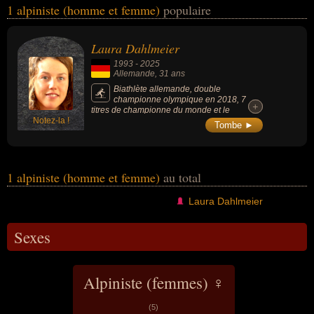
1 alpiniste (homme et femme)
populaire
du sport ou du sport de plein air. Ces célébrités peuvent également
avoir été athlète, biathlète ou sportif. En ce qui concerne leurs
nationalités au moment de leurs morts, ils peuvent avoir été
Laura Dahlmeier
allemand par exemple.
1993
-
2025
Allemande
, 31 ans
Biathlète allemande, double
championne olympique en 2018, 7
+
+
titres de championne du monde et le
Notez-la !
classement général de la Coupe du monde
Tombe ►
en 2016–17, marquant l’histoire du biathlon
féminin.
1 alpiniste (homme et femme)
au total
Laura Dahlmeier
Sexes
Alpiniste (femmes) ♀
(5)