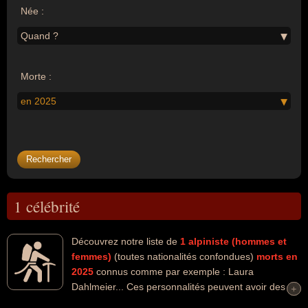
Née :
Quand ?
Morte :
en 2025
1 célébrité
Découvrez notre liste de
1
alpiniste (hommes et
femmes)
(toutes nationalités confondues)
morts en
2025
connus comme par exemple : Laura
Dahlmeier... Ces personnalités peuvent avoir des
+
+
liens variés dans les domaines de l'alpinisme, du biathlon, du ski,