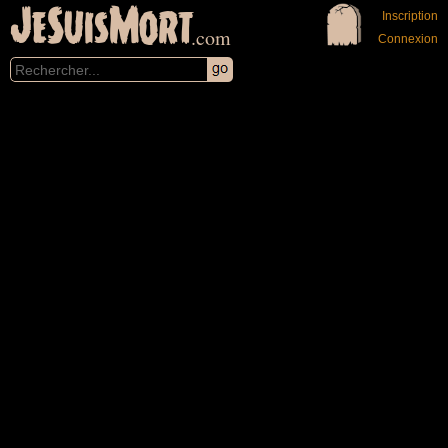
JeSuisMort
Inscription
.com
Connexion