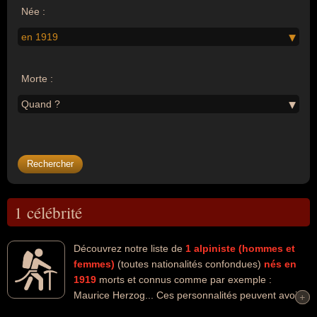
Née :
en 1919
Morte :
Quand ?
1 célébrité
Découvrez notre liste de
1
alpiniste (hommes et
femmes)
(toutes nationalités confondues)
nés en
1919
morts et connus comme par exemple :
Maurice Herzog... Ces personnalités peuvent avoir
+
+
des liens variés dans les domaines de l'alpinisme, de l'art, de la