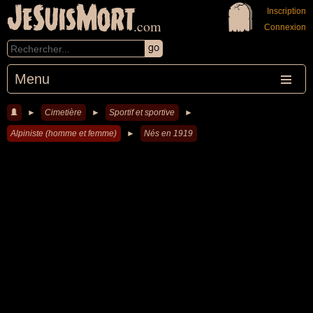
JeSuisMort
Inscription
.com
Connexion
Menu
►
Cimetière
►
Sportif et sportive
►
Alpiniste (homme et femme)
►
Nés en 1919