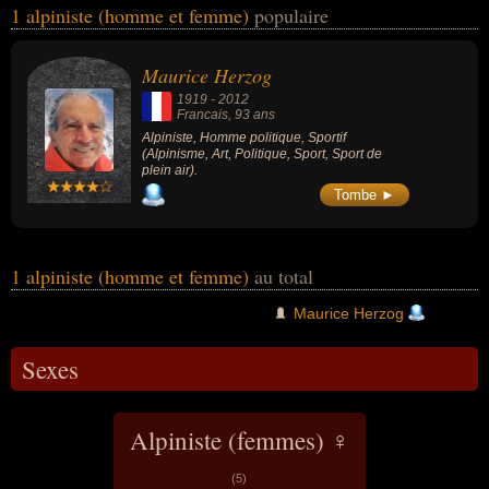
1 alpiniste (homme et femme)
populaire
politique, du sport ou du sport de plein air. Ces célébrités peuvent
également avoir été homme politique ou sportif. En ce qui concerne
leurs nationalités au moment de leurs morts, ils peuvent avoir été
Maurice Herzog
francais par exemple.
1919
-
2012
Francais
, 93 ans
Alpiniste, Homme politique, Sportif
(Alpinisme, Art, Politique, Sport, Sport de
plein air).
Tombe ►
1 alpiniste (homme et femme)
au total
Maurice Herzog
Sexes
Alpiniste (femmes) ♀
(5)