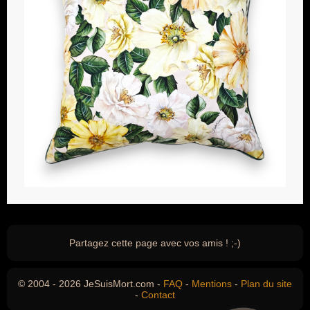
Partagez cette page avec vos amis ! ;-)
© 2004 - 2026 JeSuisMort.com -
FAQ
-
Mentions
-
Plan du site
-
Contact