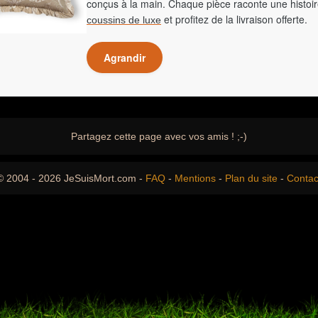
conçus à la main. Chaque pièce raconte une histoir
et profitez de la livraison offerte.
coussins de luxe
Agrandir
Partagez cette page avec vos amis ! ;-)
© 2004 - 2026 JeSuisMort.com -
FAQ
-
Mentions
-
Plan du site
-
Contac