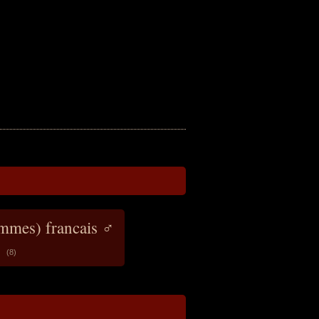
ommes) francais ♂
(8)