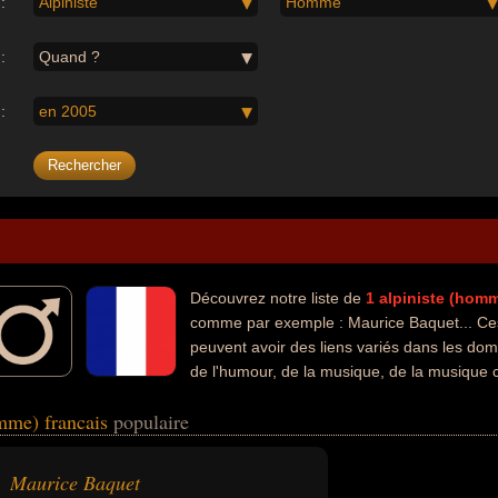
:
Alpiniste
Homme
:
Quand ?
:
en 2005
Découvrez notre liste de
1
alpiniste (hom
comme par exemple : Maurice Baquet... Ces
peuvent avoir des liens variés dans les doma
de l'humour, de la musique, de la musique cl
 célébrités peuvent également avoir été acteur, artiste, comique, musici
omme) francais
populaire
Maurice Baquet