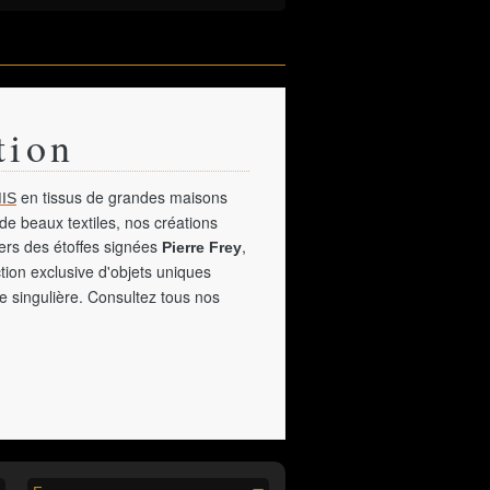
tion
en tissus de grandes maisons
IS
de beaux textiles, nos créations
vers des étoffes signées
,
Pierre Frey
tion exclusive d'objets uniques
e singulière. Consultez tous nos