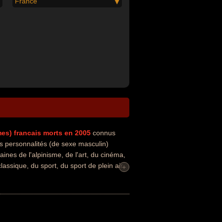
France
mes)
francais
morts en 2005
connus
 personnalités (de sexe masculin)
ines de l'alpinisme, de l'art, du cinéma,
assique, du sport, du sport de plein air
+
en, sportif ou violoncelliste.