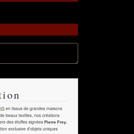
tion
en tissus de grandes maisons
IS
de beaux textiles, nos créations
vers des étoffes signées
,
Pierre Frey
tion exclusive d'objets uniques