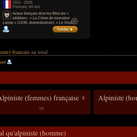
1911
-
2005
Francais
, 94 ans
Acteur français dont les films les +
célèbres : « Le Crime de monsieur
+
+
Lange » (1936, drame/policier), « Le Voyage
en ballon » (1960, aventure/famille), « Bibi
Tombe ►
fricotin » (1951, comédie). Il reçoit un Molière
d'honneur en 1998. Alpiniste, il participa
également à des compétitions de ski
d'alpinisme et réalise avec Gaston Rébuffat
la première ascension de la face sud-est de
omme) francais
au total
l'aiguille du Midi à Chamonix en 1936.
uet
Alpiniste (femmes) française ♀
Alpiniste (h
(3)
al qu'alpiniste (homme)