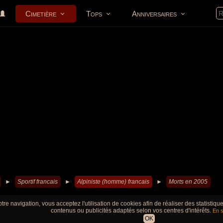
Cimetière
Tops
Anniversaires
►
Sportif francais
►
Alpiniste (homme) francais
►
Morts en 2005
tre navigation, vous acceptez l'utilisation de cookies afin de réaliser des statistiq
contenus ou publicités adaptés selon vos centres d'intérêts.
En s
OK