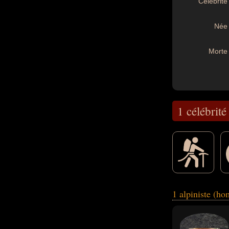
Célébrité 
Née 
Morte 
1 célébrité
ou du théâtre. Ces
1 alpiniste (h