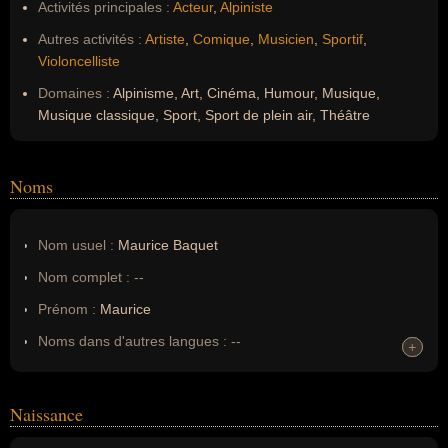
Activités principales :
Acteur
,
Alpiniste
Autres activités :
Artiste
,
Comique
,
Musicien
,
Sportif
,
Violoncelliste
Domaines :
Alpinisme, Art, Cinéma, Humour, Musique,
Musique classique, Sport, Sport de plein air, Théâtre
Noms
Nom usuel :
Maurice Baquet
Nom complet :
--
Prénom :
Maurice
Noms dans d'autres langues :
--
+
+
Homonymes :
0
(aucun)
Naissance
Nom de famille :
Maurice Baquet