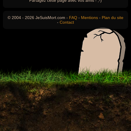
Partagez cette page avec vos amis ! ;-)
© 2004 - 2026 JeSuisMort.com -
FAQ
-
Mentions
-
Plan du site
-
Contact