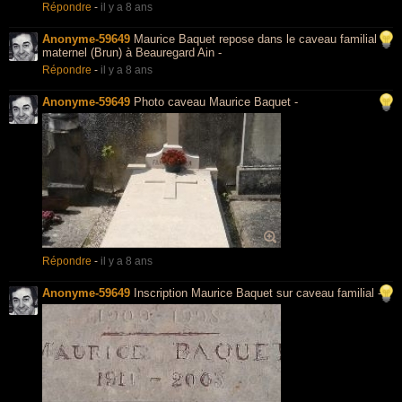
Répondre
-
il y a 8 ans
Anonyme-59649
Maurice Baquet repose dans le caveau familial
maternel (Brun) à Beauregard Ain -
Répondre
-
il y a 8 ans
Anonyme-59649
Photo caveau Maurice Baquet -
Répondre
-
il y a 8 ans
Anonyme-59649
Inscription Maurice Baquet sur caveau familial -