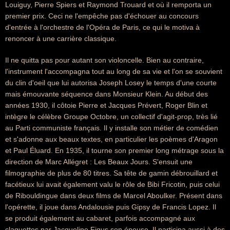
Louiguy, Pierre Spiers et Raymond Trouard et où il remporta un
premier prix. Ceci ne l'empêche pas d'échouer au concours
d'entrée à l'orchestre de l'Opéra de Paris, ce qui le motiva à
renoncer à une carrière classique.
Il ne quitta pas pour autant son violoncelle. Bien au contraire,
l'instrument l'accompagna tout au long de sa vie et l'on se souvient
du clin d'oeil que lui autorisa Joseph Losey le temps d'une courte
mais émouvante séquence dans Monsieur Klein. Au début des
années 1930, il côtoie Pierre et Jacques Prévert, Roger Blin et
intègre le célèbre Groupe Octobre, un collectif d'agit-prop, très lié
au Parti communiste français. Il y installe son métier de comédien
et s'adonne aux beaux textes, en particulier les poèmes d'Aragon
et Paul Éluard. En 1935, il tourne son premier long métrage sous la
direction de Marc Allégret : Les Beaux Jours. S'ensuit une
filmographie de plus de 80 titres. Sa tête de gamin débrouillard et
facétieux lui avait également valu le rôle de Bibi Fricotin, puis celui
de Ribouldingue dans deux films de Marcel Aboulker. Présent dans
l'opérette, il joue dans Andalousie puis Gipsy de Francis Lopez. Il
se produit également au cabaret, parfois accompagné aux
claquettes par Jacqueline Figus son épouse. Il participa aussi à des