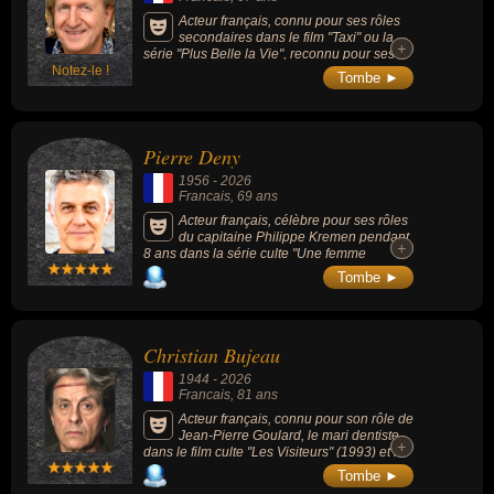
Acteur français, connu pour ses rôles
secondaires dans le film "Taxi" ou la
+
+
série "Plus Belle la Vie", reconnu pour ses
Notez-le !
seuls-en-scène satiriques et ses adaptations
Tombe ►
décalées, notamment à travers un long
compagnonnage artistique avec l'auteur
Serge Valletti, par son travail sur les thèmes
de la folie et de la santé mentale, en créant
Pierre Deny
des spectacles inspirés des écrits du
psychiatre François Tosquelles.
1956
-
2026
Francais
, 69 ans
Acteur français, célèbre pour ses rôles
du capitaine Philippe Kremen pendant
+
+
8 ans dans la série culte "Une femme
d'honneur" (1996-2008) aux côtés de
Tombe ►
Corinne Touzet, Renaud Dumaze dans le
feuilleton quotidien "Demain nous
appartient" (2017-) mais aussi "Julie
Lescaut" ou "La Kiné" ou "Emily in Paris".
Christian Bujeau
1944
-
2026
Francais
, 81 ans
Acteur français, connu pour son rôle de
Jean-Pierre Goulard, le mari dentiste,
+
+
dans le film culte "Les Visiteurs" (1993) et le
Maître d'armes dans la série "Kaamelott"
Tombe ►
(2005-2009) célèbre pour ses répliques