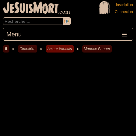
JeSuisMort
Inscription
.com
Connexion
Menu
►
Cimetière
►
Acteur francais
►
Maurice Baquet