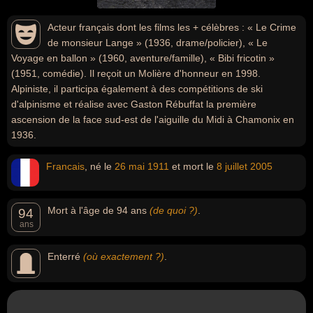
Acteur français dont les films les + célèbres : « Le Crime
de monsieur Lange » (1936, drame/policier), « Le
Voyage en ballon » (1960, aventure/famille), « Bibi fricotin »
(1951, comédie). Il reçoit un Molière d'honneur en 1998.
Alpiniste, il participa également à des compétitions de ski
d'alpinisme et réalise avec Gaston Rébuffat la première
ascension de la face sud-est de l'aiguille du Midi à Chamonix en
1936.
Francais
, né le
26 mai
1911
et mort le
8 juillet
2005
Mort à l'âge de 94 ans
(de quoi ?)
.
94
ans
Enterré
(où exactement ?)
.