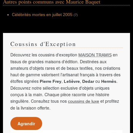
Autres points communs avec Maurice Baquet
« La Grande Vadrouille » (1966), « Le Grand
Restaurant » (1966), « Oscar » (1967), « Le
Petit Baigneur » (1967), « Hibernatus »
(1969), « La Folie des grandeurs » (1971), «
Célébrités mortes en juillet 2005
(7)
Les Aventures de Rabbi Jacob » (1973), «
L'Aile ou la Cuisse » (1976), « La Zizanie »
(1978), « La Soupe aux choux » (1981), «
L'Avare » (1980). Très peu récompensé, il
reçoit seulement un César d'honneur pour
l'ensemble de sa carrière en 1980.
Coussins d'Exception
Découvrez les coussins d'exception
en
MAISON TRAMIS
tissus de grandes maisons d'édition. Destinées aux
amateurs d'objets rares et de beaux textiles, nos créations
haut de gamme valorisent l'artisanat français à travers des
étoffes signées
,
,
ou
.
Pierre Frey
Lelièvre
Dedar
Hermès
Découvrez notre sélection exclusive d'objets uniques
conçus à la main. Chaque pièce raconte une histoire
singulière. Consultez tous nos
et profitez
coussins de luxe
de la livraison offerte.
Agrandir