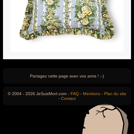
Partagez cette page avec vos amis ! ;-)
© 2004 - 2026 JeSuisMort.com -
FAQ
-
Mentions
-
Plan du site
-
Contact