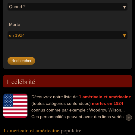
Quand ?
Morte :
en 1924
1 célébrité
Découvrez notre liste de
1
américain et américaine
(toutes catégories confondues)
mortes en 1924
connus comme par exemple : Woodrow Wilson...
Ces personnalités peuvent avoir des liens variés
+
+
dans les domaines de l'histoire ou de la politique. Ces célébrités
1 américain et américaine
populaire
peuvent également avoir été homme d'état, homme politique ou