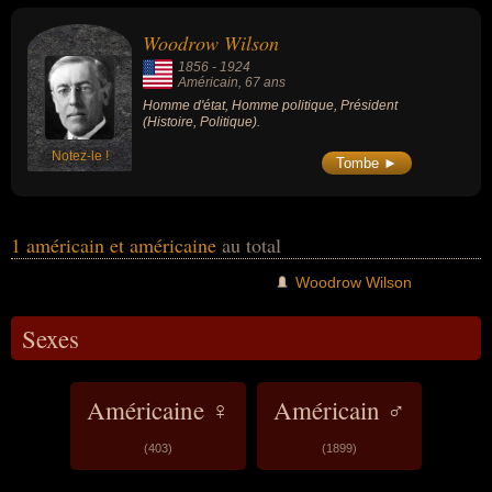
président.
Woodrow Wilson
1856
-
1924
Américain
, 67 ans
Homme d'état, Homme politique, Président
(Histoire, Politique).
Notez-le !
Tombe ►
1 américain et américaine
au total
Woodrow Wilson
Sexes
Américaine ♀
Américain ♂
(403)
(1899)