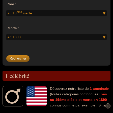
Née :
ème
au 19
siècle
Morte :
en 1890
1 célébrité
Découvrez notre liste de
1
américain
(toutes catégories confondues)
nés
au 19ème siècle
et morts en 1890
connus comme par exemple : Sitting
+
+
Bull... Ces personnalités (de sexe masculin) peuvent avoir des liens