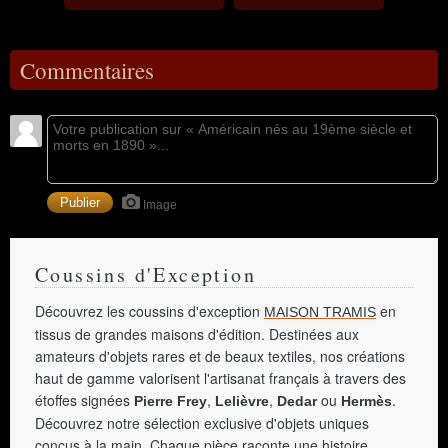
Commentaires
Image
Coussins d'Exception
Découvrez les coussins d'exception
en
MAISON TRAMIS
tissus de grandes maisons d'édition. Destinées aux
amateurs d'objets rares et de beaux textiles, nos créations
haut de gamme valorisent l'artisanat français à travers des
étoffes signées
,
,
ou
.
Pierre Frey
Lelièvre
Dedar
Hermès
Découvrez notre sélection exclusive d'objets uniques
conçus à la main. Chaque pièce raconte une histoire