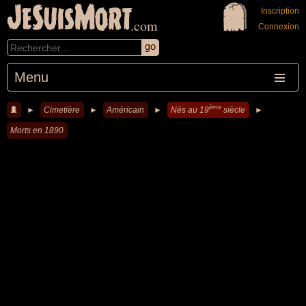
JeSuisMort
Inscription
.com
Connexion
Menu
ème
►
Cimetière
►
Américain
►
Nés au 19
siècle
►
Morts en 1890