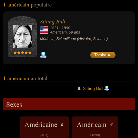
1 américain
populaire
variés dans les domaines de l'histoire ou de la science. Ces
célébrités peuvent également avoir été médecin ou scientifique.
Sitting Bull
1831
-
1890
Américain
, 59 ans
Médecin, Scientifique (Histoire, Science).
Tombe ►
1 américain
au total
Sitting Bull
Sexes
Américaine ♀
Américain ♂
(403)
(1899)