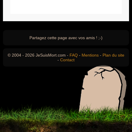
Partagez cette page avec vos amis ! ;-)
© 2004 - 2026 JeSuisMort.com -
FAQ
-
Mentions
-
Plan du site
-
Contact