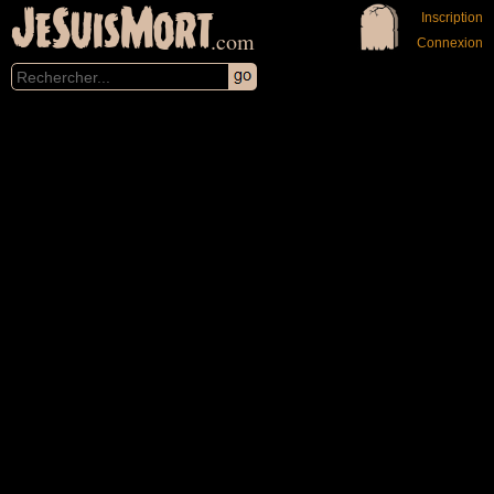
JeSuisMort
Inscription
.com
Connexion