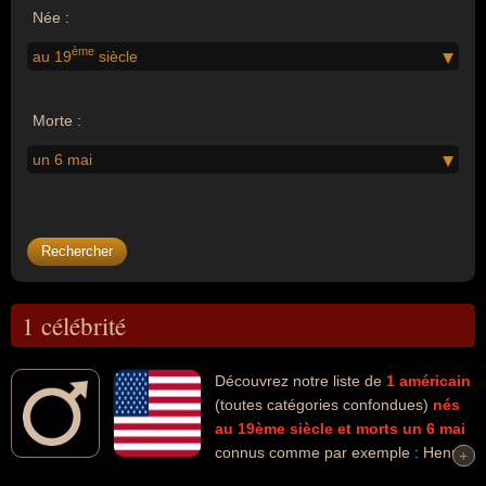
Née :
ème
au 19
siècle
Morte :
un 6 mai
1 célébrité
Découvrez notre liste de
1
américain
(toutes catégories confondues)
nés
au 19ème siècle
et morts un 6 mai
connus comme par exemple : Henry
+
+
David Thoreau... Ces personnalités (de sexe masculin) peuvent