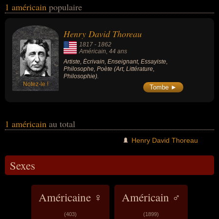
1 américain
populaire
avoir des liens variés dans les domaines de l'art, de la littérature ou
de la philosophie. Ces célébrités peuvent également avoir été
artiste, écrivain, enseignant, essayiste, philosophe ou poète.
Henry David Thoreau
1817
-
1862
Américain
, 44 ans
Artiste, Écrivain, Enseignant, Essayiste,
Philosophe, Poète (Art, Littérature,
Philosophie).
Notez-le !
Tombe ►
1 américain
au total
Henry David Thoreau
Sexes
Américaine ♀
Américain ♂
(403)
(1899)