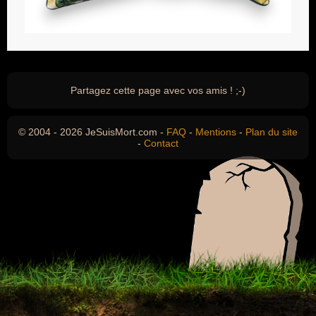
Partagez cette page avec vos amis ! ;-)
© 2004 - 2026 JeSuisMort.com -
FAQ
-
Mentions
-
Plan du site
-
Contact