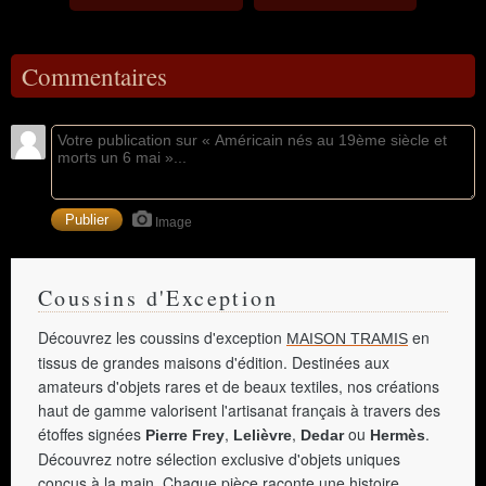
Commentaires
Image
Coussins d'Exception
Découvrez les coussins d'exception
en
MAISON TRAMIS
tissus de grandes maisons d'édition. Destinées aux
amateurs d'objets rares et de beaux textiles, nos créations
haut de gamme valorisent l'artisanat français à travers des
étoffes signées
,
,
ou
.
Pierre Frey
Lelièvre
Dedar
Hermès
Découvrez notre sélection exclusive d'objets uniques
conçus à la main. Chaque pièce raconte une histoire