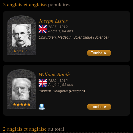
2 anglais et anglaise
populaires
la science ou de la religion. Ces célébrités peuvent également avoir
été chirurgien, médecin, scientifique, pasteur ou religieux.
Joseph Lister
1827
-
1912
Anglais
, 84 ans
Chirurgien, Médecin, Scientifique (Science).
Notez-le !
Tombe ►
William Booth
1829
-
1912
Anglais
, 83 ans
Pasteur, Religieux (Religion).
Tombe ►
2 anglais et anglaise
au total