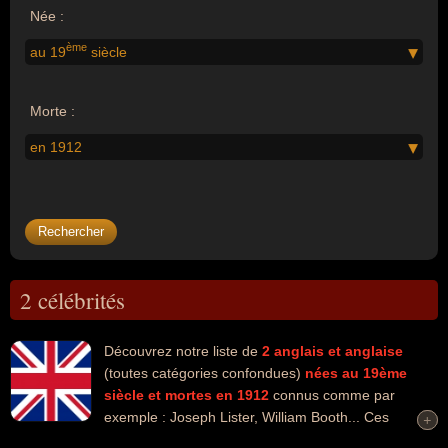
Née :
ème
au 19
siècle
Morte :
en 1912
2 célébrités
Découvrez notre liste de
2
anglais et anglaise
(toutes catégories confondues)
nées au 19ème
siècle
et mortes en 1912
connus comme par
exemple : Joseph Lister, William Booth... Ces
+
+
personnalités peuvent avoir des liens variés dans les domaines de