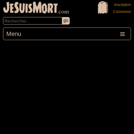
JeSuisMort
Inscription
.com
Connexion
Menu