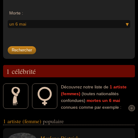
Morte :
un 6 mai
1 célébrité
Découvrez notre liste de
1
artiste
(femmes)
(toutes nationalités
confondues)
mortes un 6 mai
connues comme par exemple :
+
+
Marlene Dietrich... Ces personnalités (de sexe féminin) peuvent
1 artiste (femme)
populaire
avoir des liens variés dans les domaines de l'art ou du cinéma. Ces
célébrités peuvent également avoir été actrice. En ce qui concerne
leurs nationalités au moment de leurs morts, ils peuvent avoir été