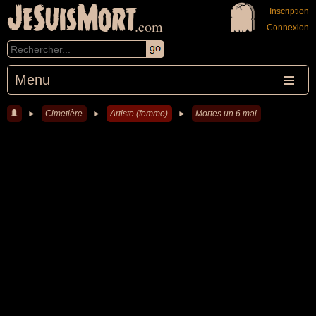
JeSuisMort
Inscription
.com
Connexion
Menu
►
Cimetière
►
Artiste (femme)
►
Mortes un 6 mai