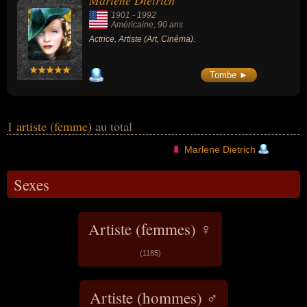
Marlene Dietrich
américaine par exemple.
1901
-
1992
Américaine
, 90 ans
Actrice, Artiste (Art, Cinéma).
Tombe ►
1 artiste (femme)
au total
Marlene Dietrich
Sexes
Artiste (femmes) ♀
(1185)
Artiste (hommes) ♂