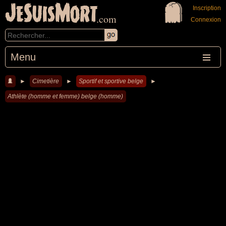
JeSuisMort
Inscription
.com
Connexion
Menu
►
Cimetière
►
Sportif et sportive belge
►
Athlète (homme et femme) belge (homme)