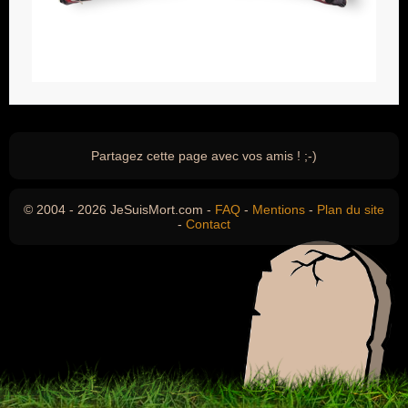
Partagez cette page avec vos amis ! ;-)
© 2004 - 2026 JeSuisMort.com -
FAQ
-
Mentions
-
Plan du site
-
Contact