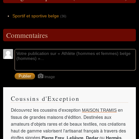
Sportif et sportive belge
(36)
Commentaires
Image
Coussins d'Exception
Découvrez les coussins d'exception
en
MAISON TRAMIS
tissus de grandes maisons d'édition. Destinées aux
amateurs d'objets rares et de beaux textiles, nos créations
haut de gamme valorisent l'artisanat français à travers des
étoffes signées
,
,
ou
.
Pierre Frey
Lelièvre
Dedar
Hermès