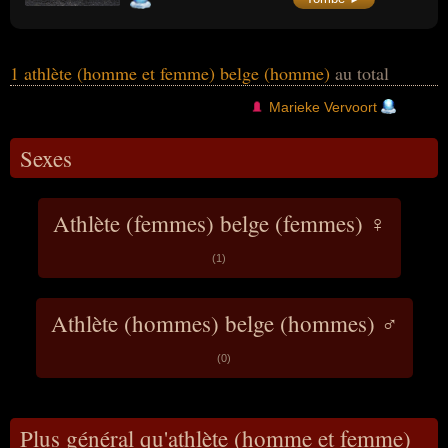
maladie incurable, elle est euthanasiée à
l'âge de 40 ans à sa demande.
1 athlète (homme et femme) belge (homme)
au total
Marieke Vervoort
Sexes
Athlète (femmes) belge (femmes) ♀
(1)
Athlète (hommes) belge (hommes) ♂
(0)
Plus général qu'athlète (homme et femme)