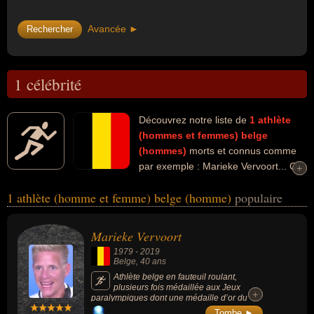
Avancée ►
1 célébrité
Découvrez notre liste de
1
athlète
(hommes et femmes)
belge
(hommes)
morts et connus comme
par exemple : Marieke Vervoort... Ces
+
+
personnalités peuvent avoir des liens variés dans les domaines de
1 athlète (homme et femme) belge (homme)
populaire
l'athlétisme ou du sport. Ces célébrités peuvent également avoir
été handicapé ou sportif.
Marieke Vervoort
1979
-
2019
Belge
, 40 ans
Athlète belge en fauteuil roulant,
plusieurs fois médaillée aux Jeux
+
+
paralympiques dont une médaille d’or du
100m en 2012 à Londres. Atteinte d'une
Tombe ►