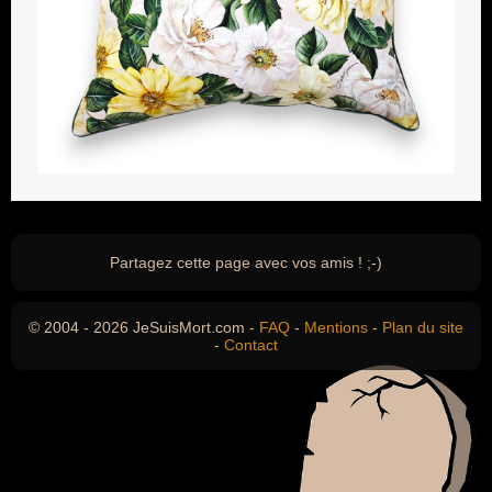
Partagez cette page avec vos amis ! ;-)
© 2004 - 2026 JeSuisMort.com -
FAQ
-
Mentions
-
Plan du site
-
Contact