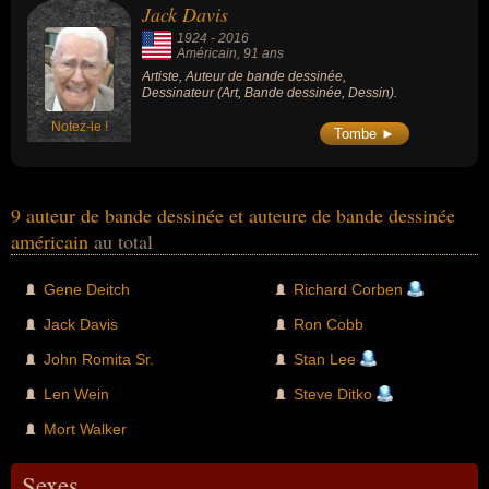
Jack Davis
1924
-
2016
Américain
, 91 ans
Artiste, Auteur de bande dessinée,
Dessinateur (Art, Bande dessinée, Dessin).
Notez-le !
Tombe ►
9 auteur de bande dessinée et auteure de bande dessinée
américain
au total
Gene Deitch
Richard Corben
Jack Davis
Ron Cobb
John Romita Sr.
Stan Lee
Len Wein
Steve Ditko
Mort Walker
Sexes