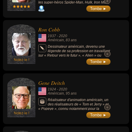
+
+
les super-héros Spider-Man, Hulk, Iron Man,
les Avengers, les X-Men, ainsi que
Tombe ►
beaucoup d'autres.
Ron Cobb
1937
-
2020
Américain
, 83 ans
Dessinateur américain, devenu une
légende de sa profession en travaillant
+
+
sur « Retour vers le futur », « Alien » ou
Notez-le !
encore « Star Wars », il est l'inventeur de la
Tombe ►
DeLorean (voiture du film « Retour vers le
Futur ») et du Nostromo (vaisseau spatial
dans le film « Alien »).
Gene Deitch
1924
-
2020
Américain
, 95 ans
Réalisateur d'animation américain, un
des réalisateurs de « Tom et Jerry » et
+
+
« Popeye », connu notamment pour la
Notez-le !
réalisation de 13 épisodes de Tom et Jerry
Tombe ►
entre 1961 et 1962.