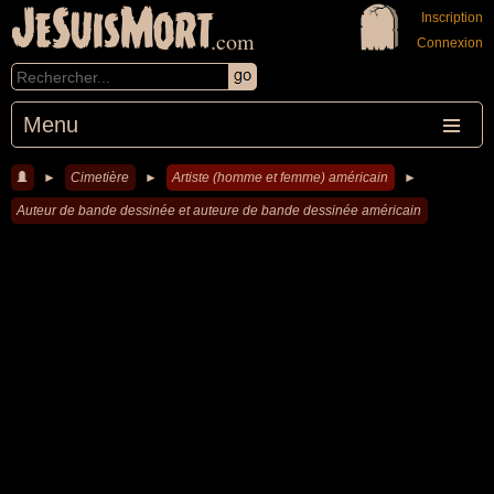
JeSuisMort
Inscription
.com
Connexion
Menu
►
Cimetière
►
Artiste (homme et femme) américain
►
Auteur de bande dessinée et auteure de bande dessinée américain