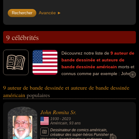
Avancée ►
9 célébrités
Découvrez notre liste de
9
auteur de
bande dessinée et auteure de
bande dessinée
américain
morts et
connus comme par exemple : John
+
+
Romita Sr., Len Wein, Richard Corben, Steve Ditko, Mort Walker,
9 auteur de bande dessinée et auteure de bande dessinée
Stan Lee, Ron Cobb, Gene Deitch, Jack Davis... Ces personnalités
américain
populaires
peuvent avoir des liens variés dans les domaines de l'art, de la
bande dessinée, du dessin, de l'art plastique, du cinéma, de
l'animation ou du dessin-animé. Ces célébrités peuvent également
John Romita Sr.
avoir été artiste, dessinateur, illustrateur, scénariste, scénariste de
1930
-
2023
bandes dessinées, éditeur, éditeur de bandes dessinées, homme
Américain
, 93 ans
d'affaire, cinéaste, plasticien, acteur, producteur, producteur de
Dessinateur de comics américain,
cinéma ou réalisateur d'animation.
créateur des super-héros Punisher et
+
+