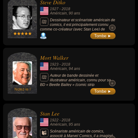
Steve Ditko
bande dessinée d'Angoulême en 2018.
1927
-
2018
Américain
, 90 ans
Dessinateur et scénariste américain de
comics, il est principalement connu
+
+
comme co-créateur (avec Stan Lee) de
Spider-Man et Docteur Strange, mais
Tombe ►
également des supers-méchants comme Le
Bouffon Vert ou Docteur Octopus.
Mort Walker
1923
-
2018
Américain
, 94 ans
Auteur de bande dessinée et
illustrateur américain, connu pour sa
+
+
BD « Beetle Bailey » (comic strip
Notez-le !
humoristique mettant en scène des soldats
Tombe ►
de l'armée américaine dans un camp
d'entraînement).
Stan Lee
1922
-
2018
Américain
, 95 ans
Scénariste américain de comics,
associé à Marvel Comics, il a imaginé