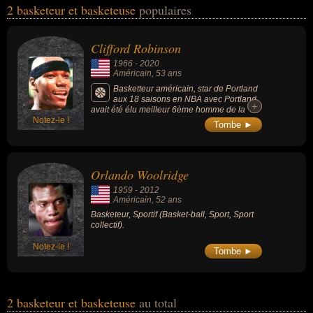
2 basketeur et basketeuse
populaires
domaines du basket-ball, du sport ou du sport collectif. Ces
célébrités peuvent également avoir été sportif. En ce qui concerne
leurs nationalités au moment de leurs morts, ils peuvent avoir été
Clifford Robinson
américain par exemple.
1966
-
2020
Américain
, 53 ans
Basketteur américain, star de Portland
aux 18 saisons en NBA avec Portland,
+
+
avait été élu meilleur 6ème homme de la
Notez-le !
Ligue en 1993 et avait participé au All-Star
Tombe ►
Game en 1994.
Orlando Woolridge
1959
-
2012
Américain
, 52 ans
Basketeur, Sportif (Basket-ball, Sport, Sport
collectif).
Notez-le !
Tombe ►
2 basketeur et basketeuse
au total