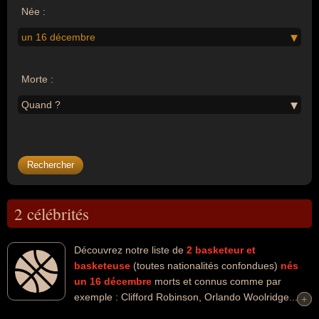
Née :
un 16 décembre
Morte :
Quand ?
2 célébrités
Découvrez notre liste de
2
basketeur et
basketeuse
(toutes nationalités confondues)
nés
un 16 décembre
morts et connus comme par
exemple : Clifford Robinson, Orlando Woolridge...
+
+
Ces personnalités peuvent avoir des liens variés dans les