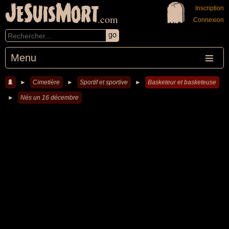
JeSuisMort
Inscription
.com
Connexion
Menu
►
Cimetière
►
Sportif et sportive
►
Basketeur et basketeuse
►
Nés un 16 décembre