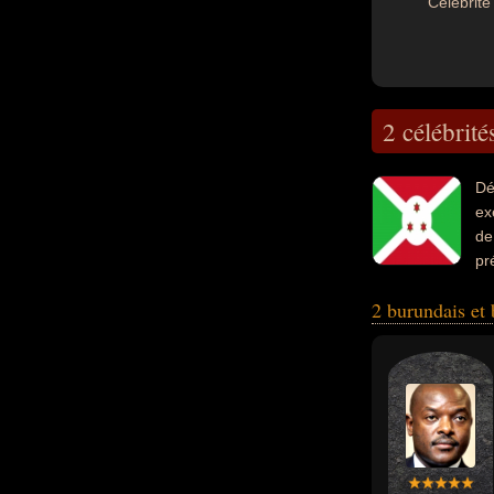
Célébrité 
2 célébrité
Dé
ex
de
pr
2 burundais et