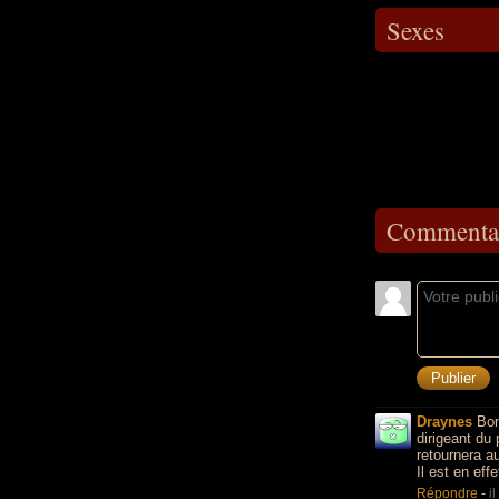
Sexes
Commentai
Draynes
Bonj
dirigeant du 
retournera a
Il est en ef
Répondre
-
i