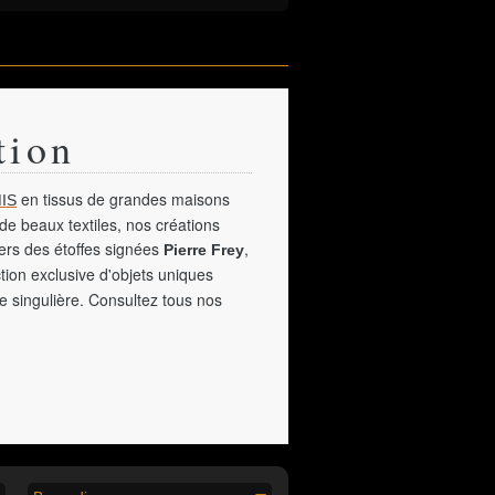
tion
en tissus de grandes maisons
IS
de beaux textiles, nos créations
vers des étoffes signées
,
Pierre Frey
tion exclusive d'objets uniques
e singulière. Consultez tous nos