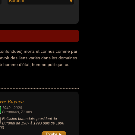
Burundi
 confondues) morts et connus comme par
avoir des liens variés dans les domaines
été homme d'état, homme politique ou
rre Buyoya
1949
-
2020
Burundais
, 71 ans
Politicien burundais, président du
Burundi de 1987 à 1993 puis de 1996
03.
Tombe ►