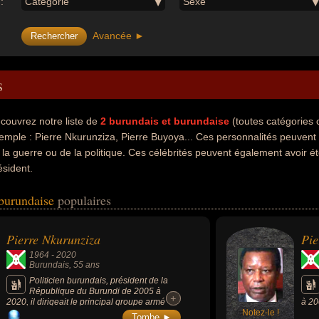
:
Catégorie
Sexe
Avancée ►
s
couvrez notre liste de
2
burundais et burundaise
(toutes catégories
emple : Pierre Nkurunziza, Pierre Buyoya... Ces personnalités peuvent 
 la guerre ou de la politique. Ces célébrités peuvent également avoir 
ésident.
 burundaise
populaires
Pierre Nkurunziza
Pie
1964
-
2020
Burundais
, 55 ans
Politicien burundais, président de la
République du Burundi de 2005 à
+
+
2020, il dirigeait le principal groupe armé
à 20
hutu pendant la guerre civile burundaise.
Notez-le !
Tombe ►