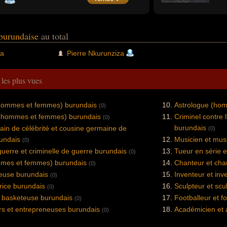
 burundaise
au total
ya
Pierre Nkurunziza
s
les plus vues
 (hommes et femmes) burundais
Astrologue (ho
(0)
e (hommes et femmes) burundais
Criminel contre 
(0)
burundais
in de célébrité et cousine germaine de
(0)
rundais
Musicien et mus
(0)
guerre et criminelle de guerre burundais
Tueur en série e
(0)
mmes et femmes) burundais
Chanteur et cha
(0)
leuse burundais
Inventeur et inv
(0)
trice burundais
Sculpteur et scu
(0)
t basketeuse burundais
Footballeur et f
(0)
rs et entrepreneuses burundais
Académicien et
(0)