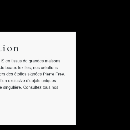
tion
en tissus de grandes maisons
IS
de beaux textiles, nos créations
vers des étoffes signées
,
Pierre Frey
tion exclusive d'objets uniques
e singulière. Consultez tous nos