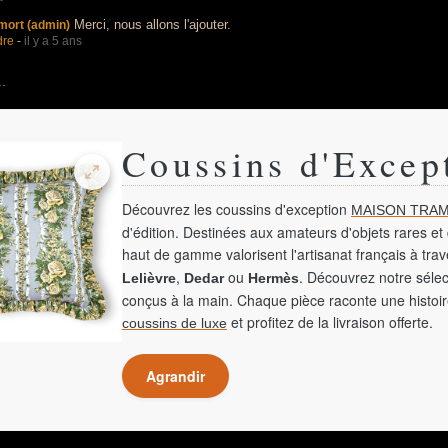
Merci, nous allons l'ajouter.
mort (admin)
dre
-
il y a 5 ans
..
Coussins d'Excep
Découvrez les coussins d'exception
MAISON TRAM
d'édition. Destinées aux amateurs d'objets rares et 
haut de gamme valorisent l'artisanat français à tra
,
ou
. Découvrez notre sélec
Lelièvre
Dedar
Hermès
conçus à la main. Chaque pièce raconte une histoir
et profitez de la livraison offerte.
coussins de luxe
Agrandir