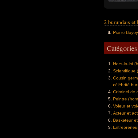
2 burundais et
Pierre Buyo
Catégorie
Hors-la-loi
Scientifiqu
Cousin germa
célébrité bu
Criminel de 
Peintre (ho
Voleur et vo
Acteur et ac
Basketeur e
Entrepreneu