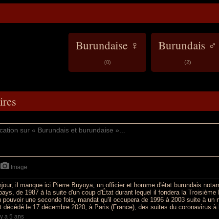
Burundaise ♀
Burundais ♂
(0)
(2)
res
Image
our, il manque ici Pierre Buyoya, un officier et homme d'état burundais nota
pays, de 1987 à la suite d'un coup d'État durant lequel il fondera la Troisièm
u pouvoir une seconde fois, mandat qu'il occupera de 1996 à 2003 suite à un 
fet décédé le 17 décembre 2020, à Paris (France), des suites du coronavirus à 
l y a 5 ans