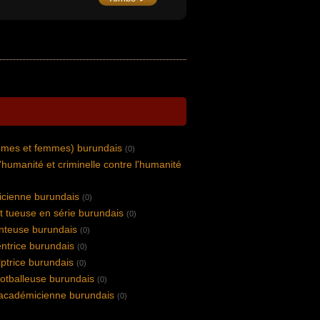
mmes et femmes) burundais
(0)
l'humanité et criminelle contre l'humanité
icienne burundais
(0)
t tueuse en série burundais
(0)
nteuse burundais
(0)
entrice burundais
(0)
lptrice burundais
(0)
ootballeuse burundais
(0)
 académicienne burundais
(0)