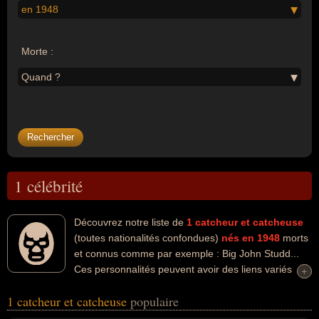
en 1948
Morte :
Quand ?
1 célébrité
Découvrez notre liste de
1
catcheur et catcheuse
(toutes nationalités confondues)
nés en 1948
morts
et connus comme par exemple : Big John Studd...
Ces personnalités peuvent avoir des liens variés
+
+
dans les domaines du catch, du sport ou du sport de combat. Ces
1 catcheur et catcheuse
populaire
célébrités peuvent également avoir été sportif. En ce qui concerne
leurs nationalités au moment de leurs morts, ils peuvent avoir été