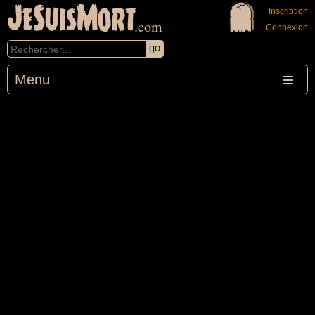
JeSuisMort
Inscription
.com
Connexion
Menu