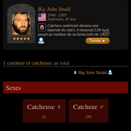
américain par exemple.
Big John Studd
1948
-
1995
Américain
, 47 ans
Catcheur américain devenu une
légende du catch, il mesurait 2,09 m et
+
+
pesait au meilleur de sa forme près de 195
kg. Ses 2 finish favoris étaient le Big Hug
Tombe ►
(prise du dos et du torse consistant à
ceinturer le corps de l'adversaire avec les
bras à partir du dos) et le Heart Punch (un
coup de poing pouvant arrêter le coeur de
son adversaire).
1 catcheur et catcheuse
au total
Big John Studd
Sexes
Catcheuse ♀
Catcheur ♂
(3)
(39)