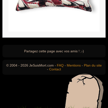
Partagez cette page avec vos amis ! ;-)
© 2004 - 2026 JeSuisMort.com -
FAQ
-
Mentions
-
Plan du site
-
Contact