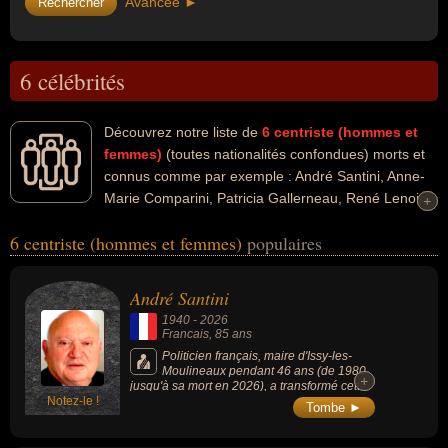
Avancée ►
6 célébrités
Découvrez notre liste de
6
centriste (hommes et
femmes)
(toutes nationalités confondues) morts et
connus comme par exemple : André Santini, Anne-
Marie Comparini, Patricia Gallerneau, René Lenoir,
+
+
Gilbert Gantier, Bernard Bosson... Ces personnalités peuvent avoir
6 centriste (hommes et femmes)
populaires
des liens variés dans les domaines people, de la politique, de la
politique de centre ou de l'udf. Ces célébrités peuvent également
avoir été député, homme d'état, homme politique, maire, ministre,
André Santini
ministre de la culture, conseiller régional, conseiller municipal ou
1940
-
2026
secrétaire d'état. En ce qui concerne leurs nationalités au moment
Francais
, 85 ans
de leurs morts, ils peuvent avoir été francais par exemple.
Politicien français, maire d'Issy-les-
Moulineaux pendant 46 ans (de 1980
+
+
jusqu'à sa mort en 2026), a transformé cette
Notez-le !
ancienne commune ouvrière en un pôle
Tombe ►
technologique et numérique majeur de la
région parisienne, souvent surnommé la «
Silicon Sentier » des Hauts-de-Seine, député