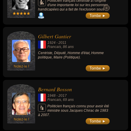
Politicien français centriste à l'origine
d'une importante loi sur les personnes
+
+
handicapées qui a fait de l'exclusion sous
toutes ses formes l'un des combats de sa vie.
Tombe ►
Il fut directeur de l’ENA, secrétaire d’État
sous Valéry Giscard d’Estaing puis conseiller
politique de Jacques Chirac dans les années
1990.
Gilbert Gantier
1924
-
2011
Francais
, 86 ans
Centriste, Député, Homme d'état, Homme
politique, Maire (Politique).
Notez-le !
Tombe ►
Bernard Bosson
1948
-
2017
Francais
, 69 ans
Politicien français connu pour avoir été
ministre sous Jacques Chirac de 1983
à 2007.
Notez-le !
Tombe ►