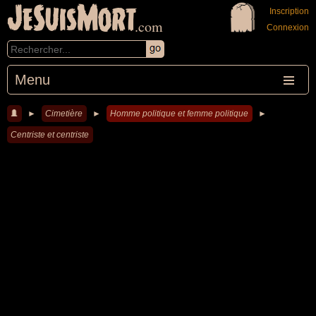
JeSuisMort
Inscription
.com
Connexion
Menu
►
Cimetière
►
Homme politique et femme politique
►
Centriste et centriste