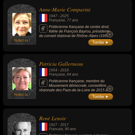
pendant plus de 20 ans, membre du
Anne-Marie Comparini
gouvernement sous les présidences de
Jacques Chirac et de Nicolas Sarkozy.
1947
-
2025
Française
, 77 ans
Politicienne française de centre droit,
fidèle de François Bayrou, présidente
+
+
du conseil régional de Rhône-Alpes (1999-
Notez-la !
2004) et députée du Rhône (2002-2007).
Tombe ►
Patricia Gallerneau
1954
-
2019
Française
, 64 ans
Politicienne française, membre du
Mouvement démocrate, conseillère
+
+
régionale des Pays-de-la-Loire de 2015 à
Notez-la !
2018 et députée de 2017 à sa démission,
Tombe ►
deux jours avant sa mort.
René Lenoir
1927
-
2017
Francais
, 90 ans