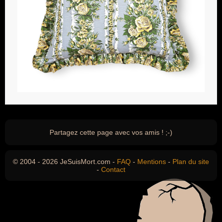
Partagez cette page avec vos amis ! ;-)
© 2004 - 2026 JeSuisMort.com -
FAQ
-
Mentions
-
Plan du site
-
Contact