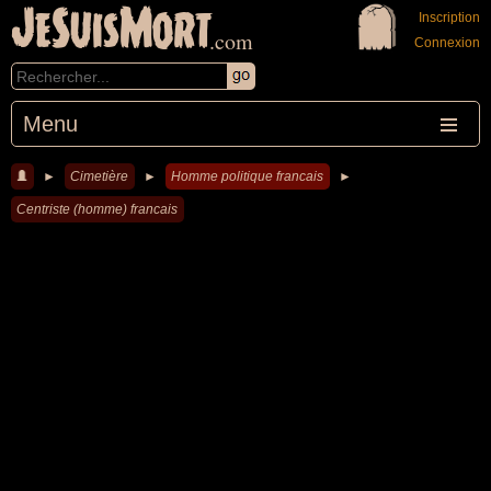
JeSuisMort
Inscription
.com
Connexion
Menu
►
Cimetière
►
Homme politique francais
►
Centriste (homme) francais