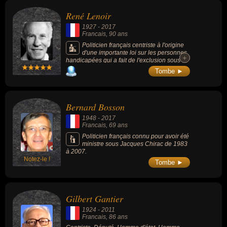
pendant plus de 20 ans, membre du
René Lenoir
gouvernement sous les présidences de
Jacques Chirac et de Nicolas Sarkozy.
1927
-
2017
Francais
, 90 ans
Politicien français centriste à l'origine
d'une importante loi sur les personnes
+
+
handicapées qui a fait de l'exclusion sous
toutes ses formes l'un des combats de sa vie.
Tombe ►
Il fut directeur de l’ENA, secrétaire d’État
sous Valéry Giscard d’Estaing puis conseiller
politique de Jacques Chirac dans les années
1990.
Bernard Bosson
1948
-
2017
Francais
, 69 ans
Politicien français connu pour avoir été
ministre sous Jacques Chirac de 1983
à 2007.
Notez-le !
Tombe ►
Gilbert Gantier
1924
-
2011
Francais
, 86 ans