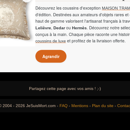
Découvrez les coussins d'exception
MAISON TRAM
d'édition. Destinées aux amateurs d'objets rares et 
haut de gamme valorisent l'artisanat français à tra
,
ou
. Découvrez notre sélec
Lelièvre
Dedar
Hermès
conçus à la main. Chaque pièce raconte une histoir
et profitez de la livraison offerte.
coussins de luxe
Agrandir
Partagez cette page avec vos amis ! ;-)
© 2004 - 2026 JeSuisMort.com -
FAQ
-
Mentions
-
Plan du site
-
Contac