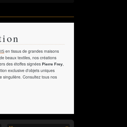
tion
en tissus de grandes maisons
IS
de beaux textiles, nos créations
vers des étoffes signées
,
Pierre Frey
tion exclusive d'objets uniques
e singulière. Consultez tous nos