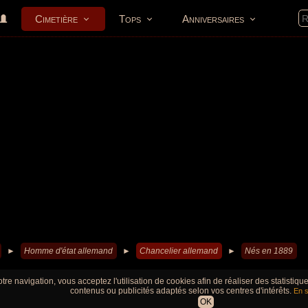
Cimetière
Tops
Anniversaires
►
Homme d'état allemand
►
Chancelier allemand
►
Nés en 1889
tre navigation, vous acceptez l'utilisation de cookies afin de réaliser des statistiq
contenus ou publicités adaptés selon vos centres d'intérêts.
En s
OK