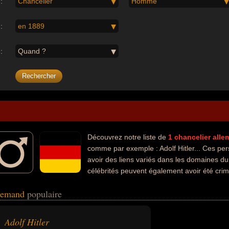
:
Chancelier
Homme
:
en 1889
:
Quand ?
Découvrez notre liste de
1
chancelier
alle
comme par exemple : Adolf Hitler... Ces pe
avoir des liens variés dans les domaines du c
célébrités peuvent également avoir été crimi
état, homme politique ou nazi.
llemand
populaire
Adolf Hitler