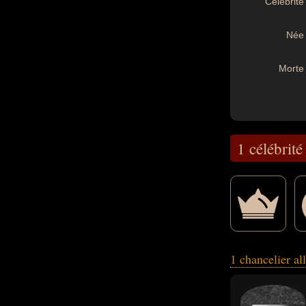
Célébrité 
Née 
Morte 
1 célébrité
guerre, homme d'
1 chancelier a