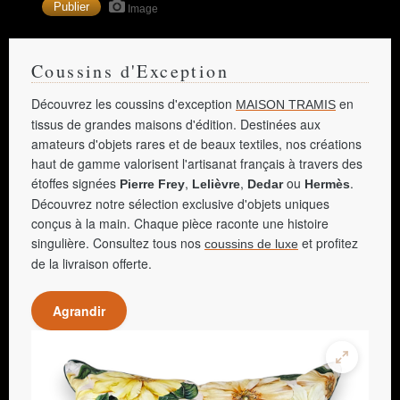
Image
s'effondre finalement au bout de 12 ans.
Coussins d'Exception
Découvrez les coussins d'exception
en
MAISON TRAMIS
tissus de grandes maisons d'édition. Destinées aux
amateurs d'objets rares et de beaux textiles, nos créations
haut de gamme valorisent l'artisanat français à travers des
étoffes signées
,
,
ou
.
Pierre Frey
Lelièvre
Dedar
Hermès
Découvrez notre sélection exclusive d'objets uniques
conçus à la main. Chaque pièce raconte une histoire
singulière. Consultez tous nos
et profitez
coussins de luxe
de la livraison offerte.
Agrandir