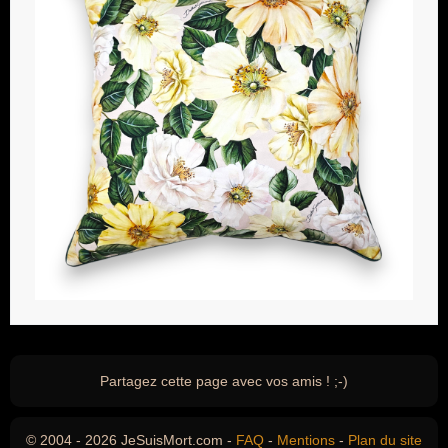
Partagez cette page avec vos amis ! ;-)
© 2004 - 2026 JeSuisMort.com -
FAQ
-
Mentions
-
Plan du site