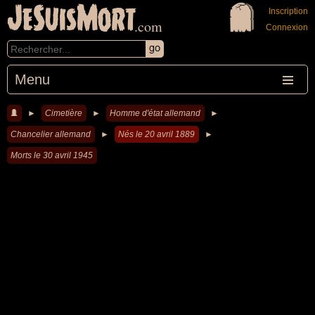
JeSuisMort
Inscription
.com
Connexion
Menu
►
Cimetière
►
Homme d'état allemand
►
Chancelier allemand
►
Nés le 20 avril 1889
►
Morts le 30 avril 1945