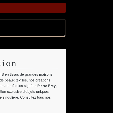
tion
en tissus de grandes maisons
IS
de beaux textiles, nos créations
vers des étoffes signées
,
Pierre Frey
tion exclusive d'objets uniques
e singulière. Consultez tous nos