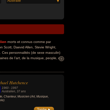
Australie
lien
morts et connus comme par
 Scott, Daevid Allen, Stevie Wright,
 Ces personnalités (de sexe masculin)
aines de l'art, de la musique, people, du
+
+
, guitariste, musicien, chanteur de rock,
ck. En ce qui concerne leurs nationalités
hael Hutchence
1960
-
1997
Australien
, 37 ans
ste, Chanteur, Musicien (Art, Musique,
le).
Tombe ►