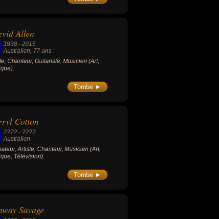
vid Allen
1938
-
2015
Australien
, 77 ans
ste, Chanteur, Guitariste, Musicien (Art,
que).
Tombe ►
ryl Cotton
???? - ????
Australien
ateur, Artiste, Chanteur, Musicien (Art,
que, Télévision).
Tombe ►
nway Savage