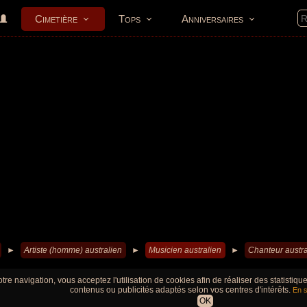
Cimetière
Tops
Anniversaires
►
Artiste (homme) australien
►
Musicien australien
►
Chanteur austra
tre navigation, vous acceptez l'utilisation de cookies afin de réaliser des statistiq
contenus ou publicités adaptés selon vos centres d'intérêts.
En s
OK