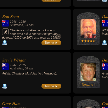
Monde entier après la sortie de son premier
album solo « Gurrumul » (2008) en dépit du
fait qu'il chantait dans son dialect Gumatj
compris uniquement par 3000 personnes
Bon Scott
Dae
dans le Monde. Il a collaboré avec plusieurs
stars comme Sting et Elton John.
1946
-
1980
Australien
, 33 ans
Arti
Chanteur australien de rock connu
Musi
pour avoir été le chanteur du groupe
+
+
de rock AC/DC de 1974 à sa mort en 1980
alors que l'album de 1979 « Highway to Hell
Tombe ►
» atteignait le Top-20 aux États-Unis et que
le groupe semblait être sur le point de faire
une percée commerciale.
Stevie Wright
Dar
1947
-
2015
Australien
, 68 ans
Artiste, Chanteur, Musicien (Art, Musique).
Anim
Musi
Notez-le !
Tombe ►
Greg Ham
Co