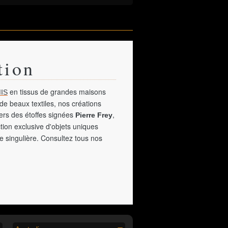
tion
en tissus de grandes maisons
IS
de beaux textiles, nos créations
vers des étoffes signées
,
Pierre Frey
tion exclusive d'objets uniques
e singulière. Consultez tous nos