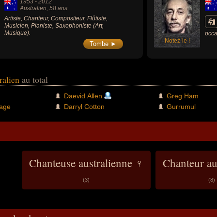
1953
-
2012
Australien
, 58 ans
Artiste, Chanteur, Compositeur, Flûtiste,
Musicien, Pianiste, Saxophoniste (Art,
Musique).
occa
Notez-le !
grou
Tombe ►
l'al
tour
des 
inte
« Wh
tralien
au total
Daevid Allen
Greg Ham
age
Darryl Cotton
Gurrumul
Chanteuse australienne ♀
Chanteur au
(3)
(8)