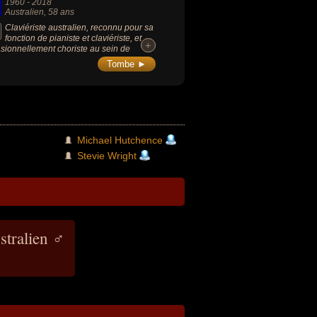
1960
-
2018
Australien
, 58 ans
Claviériste australien, reconnu pour sa
fonction de pianiste et claviériste, et
+
+
sionnellement choriste au sein de
pe Nick Cave and the Bad Seeds depuis
Tombe ►
bum « The Good Son » (1990) et la
née qui suivit l'album. Présent comme un
piliers depuis Henry's Dream, il
rprète Willow Garden en face B du single
ere the Wild Roses Grow ».
Michael Hutchence
Stevie Wright
stralien ♂