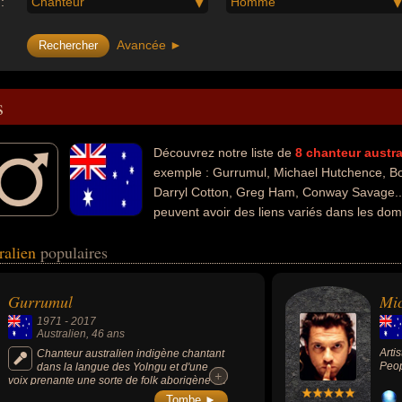
:
Chanteur
Homme
Avancée ►
s
Découvrez notre liste de
8
chanteur
austra
exemple : Gurrumul, Michael Hutchence, Bon
Darryl Cotton, Greg Ham, Conway Savage...
peuvent avoir des liens variés dans les dom
k ou de la télévision. Ces célébrités peuvent également avoir été artiste
tralien
populaires
iteur, flûtiste, pianiste, saxophoniste, claviériste ou compositeur de ro
s morts, ils peuvent avoir été anglais par exemple.
Gurrumul
Mic
1971
-
2017
Australien
, 46 ans
Arti
Chanteur australien indigène chantant
Peop
dans la langue des Yolngu et d'une
+
+
voix prenante une sorte de folk aborigène en
s'accompagnant à la guitare, connu dans le
Tombe ►