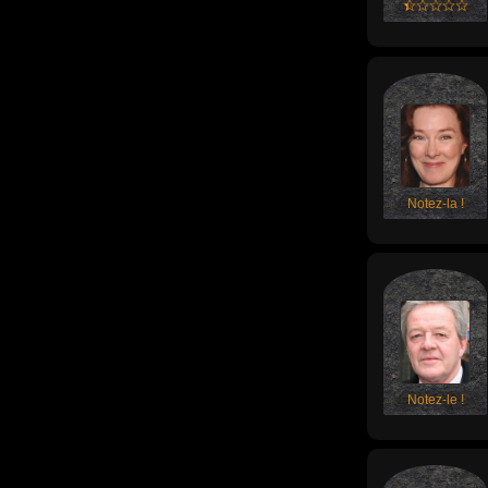
Notez-la !
Notez-le !