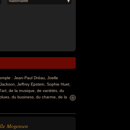
Nationalité
mple : Jean-Paul Dréau, Joelle
ackson, Jeffrey Epstein, Sophie Huet,
art, de la musique, de variétés, du
 blues, du business, du charme, de la
+
+
alement avoir été artiste, chanteur,
de rock, compositeur de rock,
nseur, commandant, militaire, chanteur de
milliardaire, proxénète ou journaliste. En
lle Mogensen
is, iranien, ougandais, africain du sud,