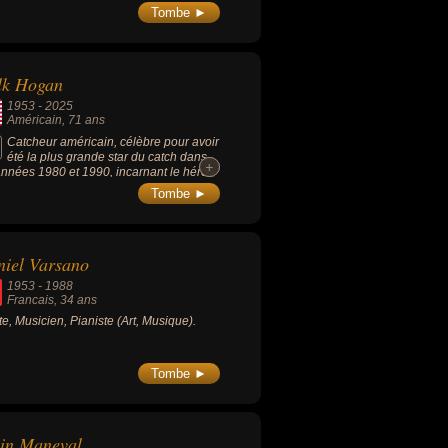
'Opéra national de Paris de 2009 à 2014.
Tombe ►
lk Hogan
1953
-
2025
Américain
, 71 ans
Catcheur américain, célèbre pour avoir
été la plus grande star du catch dans
+
+
années 1980 et 1990, incarnant le héros
icain avec son look iconique et son
Tombe ►
an "Hulkamania". Il a popularisé la WWE
 le monde entier grâce à ses rivalités
iques et ses apparitions dans des films,
nant une véritable icône de la pop
iel Varsano
ure.
1953
-
1988
Francais
, 34 ans
ste, Musicien, Pianiste (Art, Musique).
Tombe ►
in Maneval