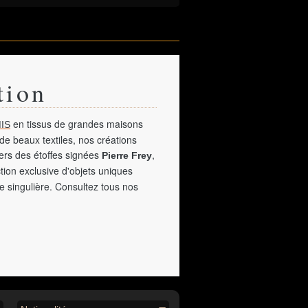
tion
en tissus de grandes maisons
IS
de beaux textiles, nos créations
vers des étoffes signées
,
Pierre Frey
tion exclusive d'objets uniques
e singulière. Consultez tous nos