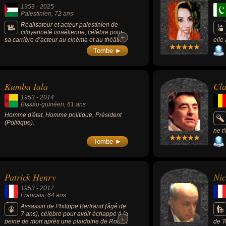
1953
-
2025
Palestinien
, 72 ans
Réalisateur et acteur palestinien de
citoyenneté israélienne, célèbre pour
+
+
sa carrière d’acteur au cinéma et au théâtre,
elle
aussi bien en Israël que dans le monde
1988
Tombe ►
arabe. Il a joué dans de nombreux films
assa
marquants, souvent engagés, qui abordent
l’identité, le conflit et la condition
palestinienne. Il est aussi connu comme
Kumba Iala
Cla
réalisateur, notamment pour le documentaire
"Jenin, Jenin", qui a suscité une forte
1953
-
2014
controverse. Sa prise de position politique
Bissau-guinéen
, 61 ans
assumée a fait de lui une figure très clivante
Homme d'état, Homme politique, Président
mais respectée artistiquement. Il reste une
(Politique).
personnalité majeure du cinéma palestinien
contemporain.
ne t'
Tombe ►
Patrick Henry
Nic
1953
-
2017
Francais
, 64 ans
Assassin de Philippe Bertrand (âgé de
7 ans), célèbre pour avoir échappé à la
+
+
peine de mort après une plaidoirie de Robert
de T