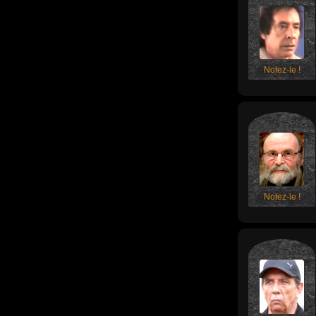
Notez-le !
Notez-le !