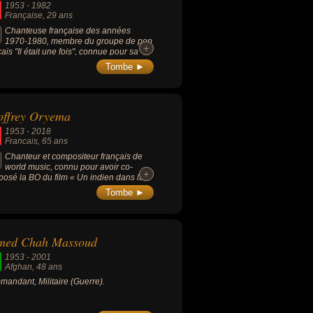
1953
-
1982
Française
, 29 ans
Chanteuse française des années
1970-1980, membre du groupe de pop
+
+
çais "Il était une fois", connue pour sa
son « J'ai encore rêvé d'elle » (1975,
Tombe ►
tée avec Richard Dewitte).
offrey Oryema
1953
-
2018
Francais
, 65 ans
Chanteur et compositeur français de
world music, connu pour avoir co-
+
+
osé la BO du film « Un indien dans la
e » (1994, comédie, avec Thierry
Tombe ►
mitte) avec Tonton David et Manu
hé sous le nom de groupe KOD. Groupe
 qui il avait remporté en 1996 une
oire de la musique pour le titre « Chacun
med Chah Massoud
oute » faisant partie de la BO du film et
était devenu un tube en France.
1953
-
2001
Afghan
, 48 ans
andant, Militaire (Guerre).