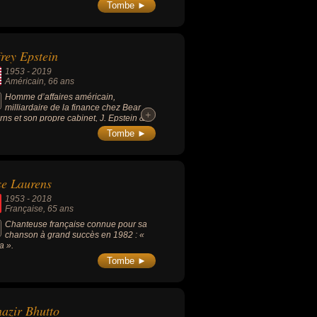
Tombe ►
frey Epstein
1953
-
2019
Américain
, 66 ans
Homme d’affaires américain,
milliardaire de la finance chez Bear
+
+
rns et son propre cabinet, J. Epstein &
il effectue une peine de 13 mois de
Tombe ►
on dans une affaire de prostitution
iquant une mineure et se voit inscrit sur
iste américaine des délinquants sexuels.
019, incarcéré dans l’attente d’un
e Laurens
ès pour trafic de mineurs, où il risque la
étuité, il est retrouvé pendu dans sa
1953
-
2018
le.
Française
, 65 ans
Chanteuse française connue pour sa
chanson à grand succès en 1982 : «
a ».
Tombe ►
azir Bhutto