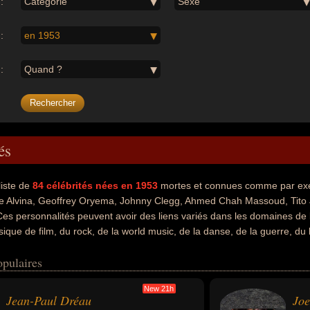
:
Catégorie
Sexe
:
en 1953
:
Quand ?
és
liste de
84
célébrités nées en 1953
mortes et connues comme par exe
 Alvina, Geoffrey Oryema, Johnny Clegg, Ahmed Chah Massoud, Tito J
es personnalités peuvent avoir des liens variés dans les domaines de l'
ique de film, du rock, de la world music, de la danse, de la guerre, du
ostitution, du proxénetisme ou du journalisme. Ces célébrités peuvent ég
opulaires
tés, compositeur, compositeur de variétés, musicien, acteur, chanteur 
rld music, guitariste, guitariste de rock, chanteur de world music, da
New 21h
lébrité, guitariste de blues, homme d'affaire, homme riche, hors-la-loi, 
Jean-Paul Dréau
Joe
eurs nationalités au moment de leurs morts, ils peuvent avoir été franca