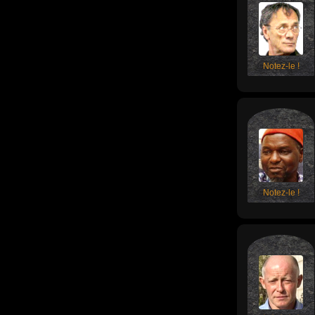
Notez-le !
Notez-le !