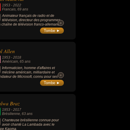
1953
-
2022
Francais
, 69 ans
Animateur français de radio et de
télévision, directeur des programmes
+
+
a chaîne de télévision franco-allemande
, passeur de musiques pop, rock et punk,
Tombe ►
 médiatisé à une époque sa séropositivité,
vait réalisé un documentaire « Vivre en
if ».
l Allen
1953
-
2018
Américain
, 65 ans
Informaticien, homme d'affaires et
mécène américain, milliardaire et
+
+
ndateur de Microsoft, connu pour ses
ons philanthropiques (à l’instar de Bill
Tombe ►
s). En 2011, Paul Allen est considéré
e le 57e homme le plus riche au
e avec une fortune personnelle de 13
iards de dollars.
alwa Braz
1953
-
2017
Brésilienne
, 63 ans
Chanteuse brésilienne connue pour
avoir chanté La Lambada avec le
upe Kaoma.