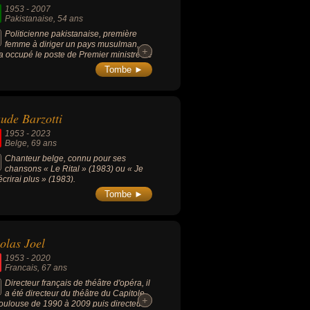
1953
-
2007
Pakistanaise
, 54 ans
Politicienne pakistanaise, première
femme à diriger un pays musulman,
+
+
 a occupé le poste de Premier ministre de
 à 1990 et de 1993 à 1996 et sera
Tombe ►
ssinée le 27 décembre 2007.
ude Barzotti
1953
-
2023
Belge
, 69 ans
Chanteur belge, connu pour ses
chansons « Le Rital » (1983) ou « Je
écrirai plus » (1983).
Tombe ►
olas Joel
1953
-
2020
Francais
, 67 ans
Directeur français de théâtre d'opéra, il
a été directeur du théâtre du Capitole
+
+
oulouse de 1990 à 2009 puis directeur