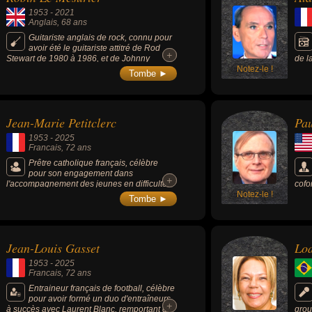
1953
-
2021
Anglais
, 68 ans
Guitariste anglais de rock, connu pour
avoir été le guitariste attitré de Rod
+
+
Stewart de 1980 à 1986, et de Johnny
de l
Hallyday à partir de 1994.
Notez-le !
Arte
Tombe ►
il a
et a
posit
Jean-Marie Petitclerc
Pau
1953
-
2025
Francais
, 72 ans
Prêtre catholique français, célèbre
pour son engagement dans
+
+
l'accompagnement des jeunes en difficulté,
cofo
mais aussi pour son suicide en 2025 suite
Notez-le !
acti
Tombe ►
aux accusations d'agressions sexuelles.
Gate
comm
mond
mill
Jean-Louis Gasset
Lo
1953
-
2025
Francais
, 72 ans
Entraineur français de football, célèbre
pour avoir formé un duo d'entraîneurs
+
+
à succès avec Laurent Blanc, remportant de
gro