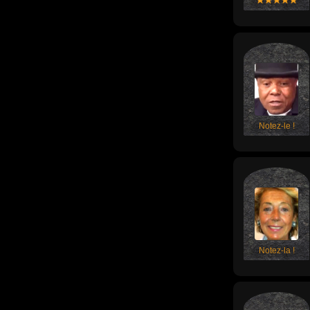
Notez-le !
Notez-la !