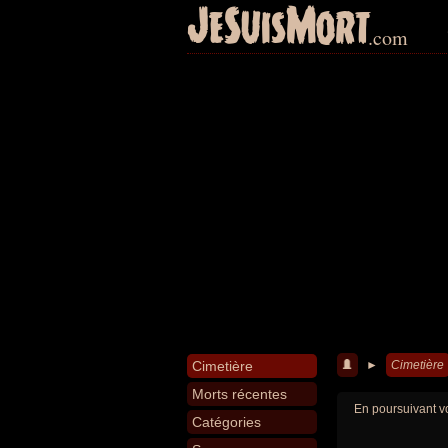
JeSuisMort
.com
Cimetière
►
Cimetière
Morts récentes
En poursuivant vo
Catégories