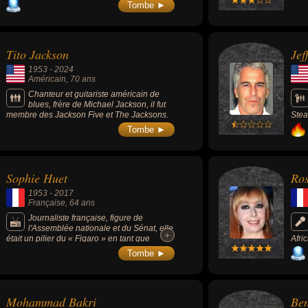
hommage à Nelson Mandela, alors incarcéré
Tombe ►
depuis plus de 20 ans. Ses chansons sont
principalement axées sur la lutte contre
l'apartheid en Afrique du Sud et pour la
défense de la culture africaine. Il est connu
Tito Jackson
Jef
aussi pour sa chanson « Scatterlings of
Africa » (1982), reprise pour la bande
1953
-
2024
originale du film « Rain Man » (1988).
Américain
, 70 ans
Chanteur et guitariste américain de
blues, frère de Michael Jackson, il fut
membre des Jackson Five et The Jacksons.
Stea
Co, 
Tombe ►
pris
impl
la l
En 2
Sophie Huet
Ros
proc
perp
1953
-
2017
cellu
Française
, 64 ans
Journaliste française, figure de
l'Assemblée nationale et du Sénat, elle
+
+
était un pilier du « Figaro » en tant que
Afric
journaliste. Elle est connue pour avoir été la
Tombe ►
première femme présidente de l'AJP
(Association des journalistes
parlementaires).
Mohammad Bakri
Ben