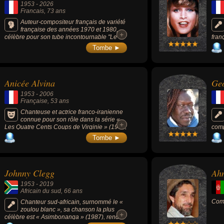
1953
-
2026
ain par exemple.
Francais
, 73 ans
Auteur-compositeur français de variété
française des années 1970 et 1980,
+
+
célèbre pour son tube incontournable "Le
fran
Coup de soleil" (interprété par Richard
chan
Tombe ►
Cocciante en 1979), mais aussi Michel
chan
Polnareff, Nicole Croisille ou Édith Lefel.
Anicée Alvina
Ge
1953
-
2006
Française
, 53 ans
Chanteuse et actrice franco-iranienne
connue pour son rôle dans la série «
+
+
Les Quatre Cents Coups de Virginie » (1979,
comp
6 épisodes) et les films « Glissements
vill
Tombe ►
progressifs du plaisir » (1974) ou « L'Affiche
Lher
rouge » (1976).
Katc
avec
Vict
Johnny Clegg
Ah
sa r
qui 
1953
-
2019
Africain du sud
, 66 ans
Comm
Chanteur sud-africain, surnommé le «
zoulou blanc », sa chanson la plus
+
+
célèbre est « Asimbonanga » (1987), rend