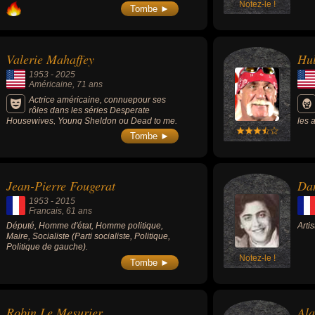
Badinter contre la peine capitale.
Notez-le !
de l
Tombe ►
Valerie Mahaffey
Hu
1953
-
2025
Américaine
, 71 ans
Actrice américaine, connuepour ses
rôles dans les séries Desperate
Housewives, Young Sheldon ou Dead to me.
les 
amér
Tombe ►
slog
dans
myth
deve
Jean-Pierre Fougerat
Dan
cult
1953
-
2015
Francais
, 61 ans
Député, Homme d'état, Homme politique,
Arti
Maire, Socialiste (Parti socialiste, Politique,
Politique de gauche).
Notez-le !
Tombe ►
Robin Le Mesurier
Ala