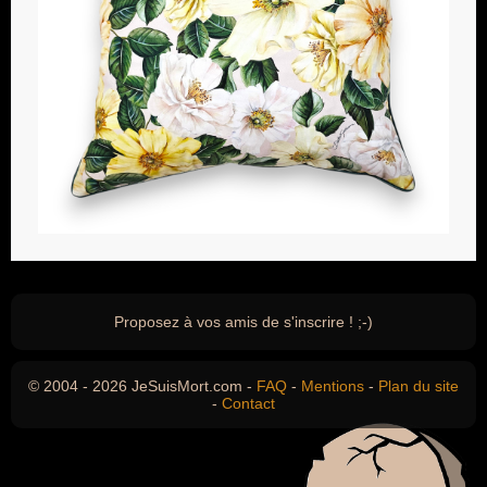
Proposez à vos amis de s'inscrire ! ;-)
© 2004 - 2026 JeSuisMort.com -
FAQ
-
Mentions
-
Plan du site
-
Contact