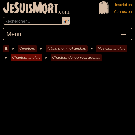
JeSuisMort
Inscription
.com
Connexion
Menu
►
Cimetière
►
Artiste (homme) anglais
►
Musicien anglais
►
Chanteur anglais
►
Chanteur de folk rock anglais