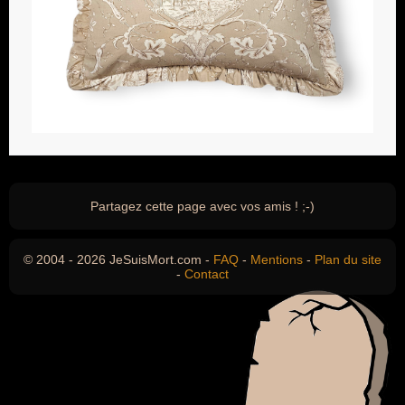
Partagez cette page avec vos amis ! ;-)
© 2004 - 2026 JeSuisMort.com -
FAQ
-
Mentions
-
Plan du site
-
Contact