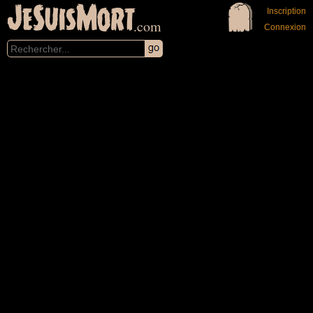
JeSuisMort
Inscription
.com
Connexion