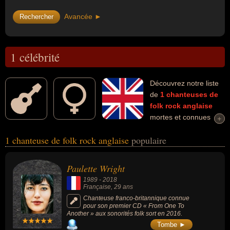
Avancée ►
1 célébrité
Découvrez notre liste
de
1
chanteuses de
folk rock
anglaise
mortes et connues
+
+
comme par exemple : Paulette Wright... Ces personnalités (de sexe
1 chanteuse de folk rock anglaise
populaire
féminin) peuvent avoir des liens variés dans les domaines de l'art,
du folk rock ou de la musique. Ces célébrités peuvent également
avoir été artiste, chanteuse, guitariste, musicienne ou pianiste. En
Paulette Wright
ce qui concerne leurs nationalités au moment de leurs morts, ils
1989
-
2018
peuvent avoir été française par exemple.
Française
, 29 ans
Chanteuse franco-britannique connue
pour son premier CD « From One To
Another » aux sonorités folk sort en 2016.
Tombe ►