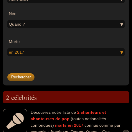
Née :
Quand ?
Morte :
en 2017
2 célébrités
Découvrez notre liste de
2
chanteurs et
chanteuses de pop
(toutes nationalités
confondues)
morts en 2017
connus comme par
exemple : Jonghyun, Tommy Keene... Ces