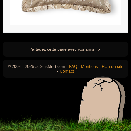
Partagez cette page avec vos amis ! ;-)
© 2004 - 2026 JeSuisMort.com -
FAQ
-
Mentions
-
Plan du site
-
Contact