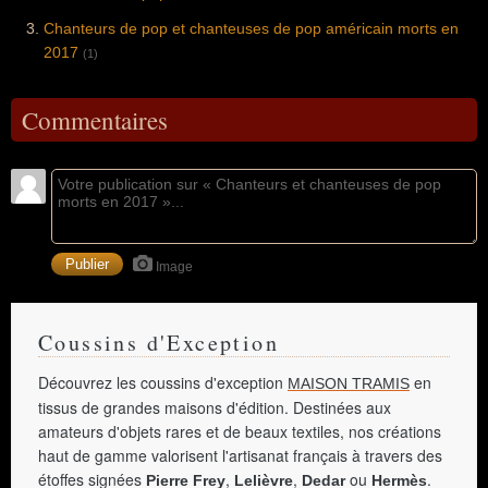
Chanteurs de pop et chanteuses de pop américain morts en
2017
(1)
Commentaires
Image
Coussins d'Exception
Découvrez les coussins d'exception
en
MAISON TRAMIS
tissus de grandes maisons d'édition. Destinées aux
amateurs d'objets rares et de beaux textiles, nos créations
haut de gamme valorisent l'artisanat français à travers des
étoffes signées
,
,
ou
.
Pierre Frey
Lelièvre
Dedar
Hermès