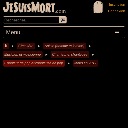
JeSuisMort
Inscription
.com
Connexion
Menu
►
Cimetière
►
Artiste (homme et femme)
►
Musicien et musicienne
►
Chanteur et chanteuse
►
Chanteur de pop et chanteuse de pop
►
Morts en 2017