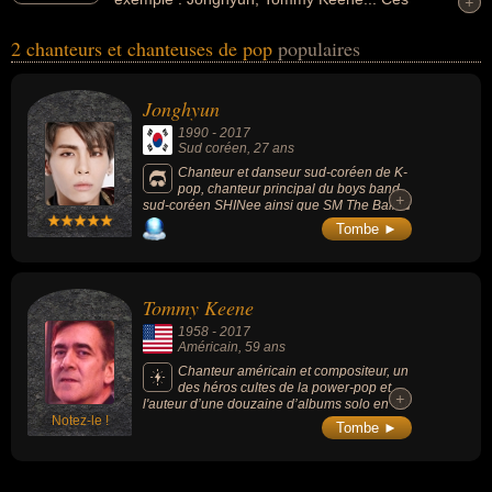
+
+
personnalités peuvent avoir des liens variés dans les domaines de
2 chanteurs et chanteuses de pop
populaires
l'art, de k-pop, de la musique, de la musique électronique, de la
pop ou de la power pop. Ces célébrités peuvent également avoir
été artiste, chanteur, chanteur de k-pop, danseur, musicien,
Jonghyun
parolier, chanteur de power pop ou compositeur. En ce qui
1990
-
2017
concerne leurs nationalités au moment de leurs morts, ils peuvent
Sud coréen
, 27 ans
avoir été sud coréen ou américain par exemple.
Chanteur et danseur sud-coréen de K-
pop, chanteur principal du boys band
+
+
sud-coréen SHINee ainsi que SM The Ballad
(depuis 2010).
Tombe ►
Tommy Keene
1958
-
2017
Américain
, 59 ans
Chanteur américain et compositeur, un
des héros cultes de la power-pop et
+
+
l'auteur d’une douzaine d’albums solo en 40
Notez-le !
ans de carrière. Son nom figurait souvent sur
Tombe ►
les pochettes de ses amis Paul Westerberg,
Robert Pollard ou Peter Buck de R.E.M.