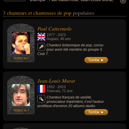
+
+
Moonbin... Ces personnalités peuvent avoir des liens variés dans
3 chanteurs et chanteuses de pop
populaires
les domaines de l'art, de la musique, de la pop, du rock, de
variétés, de k-pop ou de la mode. Ces célébrités peuvent
également avoir été artiste, chanteur, musicien, chanteur de rock,
Paul Cattermole
chanteur de variétés, compositeur, compositeur de rock,
1977
-
2023
compositeur de variétés, guitariste, chanteur de k-pop ou
Anglais
, 46 ans
mannequin. En ce qui concerne leurs nationalités au moment de
Chanteur britannique de pop, connu
pour avoir été membre du groupe S
leurs morts, ils peuvent avoir été anglais, francais ou sud coréen
Club 7.
par exemple.
Notez-le !
Tombe ►
Jean-Louis Murat
1952
-
2023
Francais
, 71 ans
Chanteur français de variété,
provocateur impénitent, il est l'auteur
prolifique d'environ 20 albums studio.
Notez-le !
Tombe ►