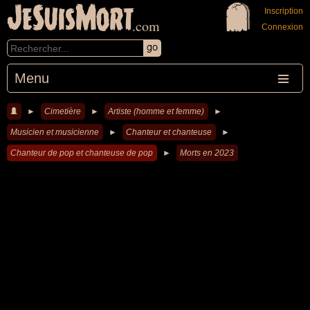
JeSuisMort
Inscription
.com
Connexion
Menu
►
Cimetière
►
Artiste (homme et femme)
►
Musicien et musicienne
►
Chanteur et chanteuse
►
Chanteur de pop et chanteuse de pop
►
Morts en 2023