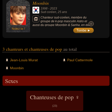
Moonbin
1998
-
2023
Sud coréen
, 25 ans
Chanteur sud-coréen, membre du
groupe de k-pop masculin Astro et
+
+
aussi du groupe Moonbin & Sanha, en duo
Notez-le !
avec le chanteur Sanha.
Tombe ►
3 chanteurs et chanteuses de pop
au total
Jean-Louis Murat
Paul Cattermole
Moonbin
Sexes
Chanteuses de pop ♀
(23)