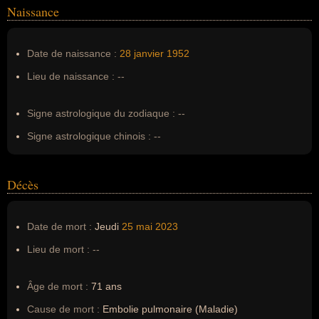
Naissance
Nom de famille :
Bergheaud
Pseudonyme :
Jean-Louis Murat
Date de naissance :
28 janvier
1952
Surnom :
--
Lieu de naissance :
--
Erreurs d'écriture :
--
Signe astrologique du zodiaque :
--
Signe astrologique chinois :
--
Décès
Date de mort :
Jeudi
25 mai
2023
Lieu de mort :
--
Âge de mort :
71 ans
Cause de mort :
Embolie pulmonaire (Maladie)