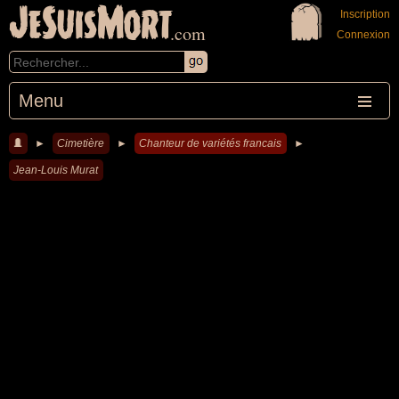
JeSuisMort
Inscription
.com
Connexion
Menu
►
Cimetière
►
Chanteur de variétés francais
►
Jean-Louis Murat