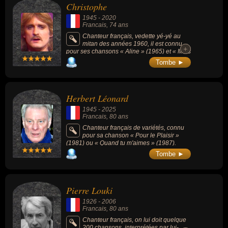
Christophe
1945
-
2020
Francais
, 74 ans
Chanteur français, vedette yé-yé au
mitan des années 1960, il est connu
+
+
pour ses chansons « Aline » (1965) et « Mots
bleus » (1974).
Tombe ►
Herbert Léonard
1945
-
2025
Francais
, 80 ans
Chanteur français de variétés, connu
pour sa chanson « Pour le Plaisir »
(1981) ou « Quand tu m'aimes » (1987).
Tombe ►
Pierre Louki
1926
-
2006
Francais
, 80 ans
Chanteur français, on lui doit quelque
200 chansons, interprétées par lui-