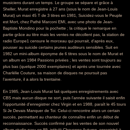
musiciens durant un temps. Le groupe se sépare et grâce à
Sheller, Murat enregistre à 27 ans (sous le nom de Jean-Louis
Murat) un maxi 45 T de 3 titres en 1981, Suicidez-vous le Peuple
est Mort, chez Pathé Marconi EMI, avec une photo de Jean-
Baptiste Mondino pour la pochette ; la critique le remarque en
partie grâce au titre mais les ventes ne décollent pas, la station de
radio Europe1 censure le morceau qui pourrait, d'après eux,
pousser au suicide certains jeunes auditeurs sensibles. Suit en
1982 un mini-album éponyme de 6 titres sous le nom de Murat et
un album en 1984 Passions privées ; les ventes sont toujours au
plus bas (quelque 2000 exemplaires) et après une tournée avec
Charlélie Couture, sa maison de disques ne poursuit pas
l'aventure, il a alors la trentaine.
En 1985, Jean-Louis Murat fait quelques enregistrements avec
CBS mais aucun disque ne sort, puis l'année suivante il saisit enfin
l'opportunité d'enregistrer chez Virgin et en 1988, paraît le 45 tours
Si Je Devais Manquer de Toi. Celui-ci rencontre alors un certain
succès, permettant au chanteur de connaître enfin un début de
reconnaissance. Succès confirmé par les ventes de son nouvel
album studio paru en 89, intitulé Cheyenne Autumn, enregistré à