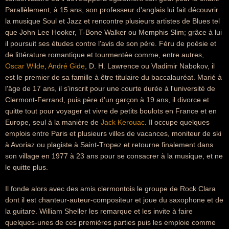
Parallèlement, à 15 ans, son professeur d'anglais lui fait découvrir
la musique Soul et Jazz et rencontre plusieurs artistes de Blues tel
que John Lee Hooker, T-Bone Walker ou Memphis Slim; grâce à lui
il poursuit ses études contre l'avis de son père. Féru de poésie et
de littérature romantique et tourmentée comme, entre autres,
Oscar Wilde
,
André Gide
, D. H. Lawrence ou Vladimir Nabokov, il
est le premier de sa famille à être titulaire du baccalauréat. Marié à
l'âge de 17 ans, il s'inscrit pour une courte durée à l'université de
Clermont-Ferrand, puis père d'un garçon à 19 ans, il divorce et
quitte tout pour voyager et vivre de petits boulots en France et en
Europe, seul à la manière de
Jack Kerouac
. Il occupe quelques
emplois entre Paris et plusieurs villes de vacances, moniteur de ski
à Avoriaz ou plagiste à Saint-Tropez et retourne finalement dans
son village en 1977 à 23 ans pour se consacrer à la musique, et ne
le quitte plus.
Il fonde alors avec des amis clermontois le groupe de Rock Clara
dont il est chanteur-auteur-compositeur et joue du saxophone et de
la guitare. William Sheller les remarque et les invite à faire
quelques-unes de ces premières parties puis les emploie comme