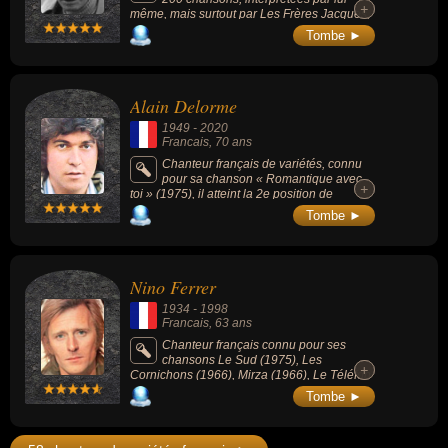
+
+
même, mais surtout par Les Frères Jacques,
Juliette Gréco, Jean Ferrat, Annie Cordy ou
Tombe ►
Patachou.
Alain Delorme
1949
-
2020
Francais
, 70 ans
Chanteur français de variétés, connu
pour sa chanson « Romantique avec
+
+
toi » (1975), il atteint la 2e position de
l'Ultratop francophone en octobre 1975.
Tombe ►
Nino Ferrer
1934
-
1998
Francais
, 63 ans
Chanteur français connu pour ses
chansons Le Sud (1975), Les
+
+
Cornichons (1966), Mirza (1966), Le Téléfon
(1967) ou La Rua Madureira (1969).
Tombe ►