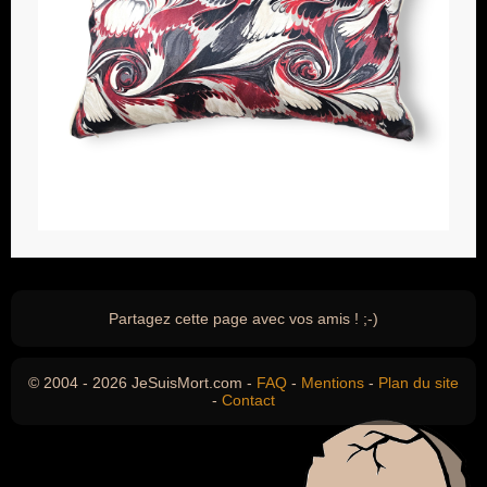
Partagez cette page avec vos amis ! ;-)
© 2004 - 2026 JeSuisMort.com -
FAQ
-
Mentions
-
Plan du site
-
Contact