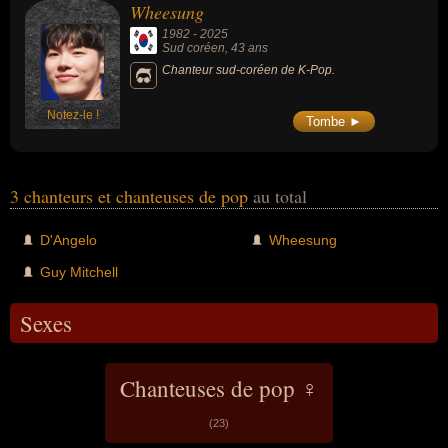
Wheesung
"Untitled (How Does It Feel)".
1982
-
2025
Sud coréen
, 43 ans
Chanteur sud-coréen de K-Pop.
Notez-le !
Tombe ►
3 chanteurs et chanteuses de pop
au total
D'Angelo
Wheesung
Guy Mitchell
Sexes
Chanteuses de pop ♀
(23)