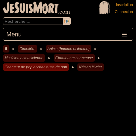
JeSuisMort
Inscription
.com
Connexion
Menu
►
Cimetière
►
Artiste (homme et femme)
►
Musicien et musicienne
►
Chanteur et chanteuse
►
Chanteur de pop et chanteuse de pop
►
Nés en février