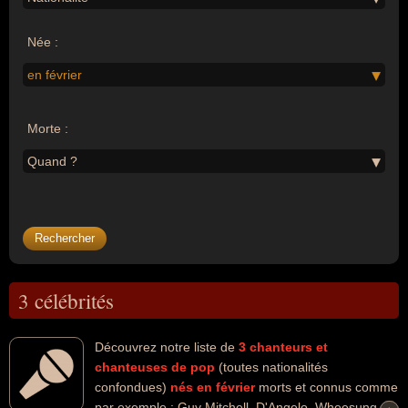
Née :
en février
Morte :
Quand ?
3 célébrités
Découvrez notre liste de
3
chanteurs et
chanteuses de pop
(toutes nationalités
confondues)
nés en février
morts et connus comme
par exemple : Guy Mitchell, D'Angelo, Wheesung...