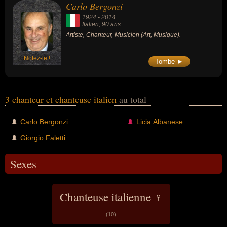
Carlo Bergonzi
1924
-
2014
Italien
, 90 ans
Artiste, Chanteur, Musicien (Art, Musique).
Notez-le !
Tombe ►
3 chanteur et chanteuse italien
au total
Carlo Bergonzi
Licia Albanese
Giorgio Faletti
Sexes
Chanteuse italienne ♀
(10)