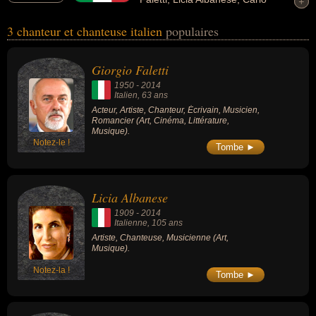
+
+
Bergonzi... Ces personnalités peuvent avoir des liens variés dans
3 chanteur et chanteuse italien
populaires
les domaines de l'art, du cinéma, de la littérature ou de la musique.
Ces célébrités peuvent également avoir été acteur, artiste, écrivain,
musicien ou romancier.
Giorgio Faletti
1950
-
2014
Italien
, 63 ans
Acteur, Artiste, Chanteur, Écrivain, Musicien,
Romancier (Art, Cinéma, Littérature,
Musique).
Notez-le !
Tombe ►
Licia Albanese
1909
-
2014
Italienne
, 105 ans
Artiste, Chanteuse, Musicienne (Art,
Musique).
Notez-la !
Tombe ►