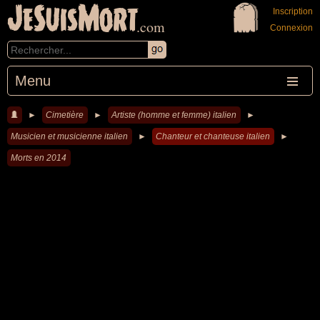
JeSuisMort
Inscription
.com
Connexion
Menu
►
Cimetière
►
Artiste (homme et femme) italien
►
Musicien et musicienne italien
►
Chanteur et chanteuse italien
►
Morts en 2014