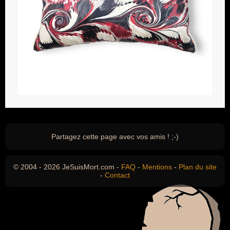
Partagez cette page avec vos amis ! ;-)
© 2004 - 2026 JeSuisMort.com -
FAQ
-
Mentions
-
Plan du site
-
Contact