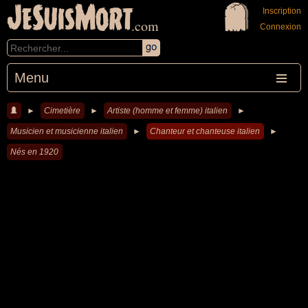
JeSuisMort
Inscription
.com
Connexion
Menu
►
Cimetière
►
Artiste (homme et femme) italien
►
Musicien et musicienne italien
►
Chanteur et chanteuse italien
►
Nés en 1920