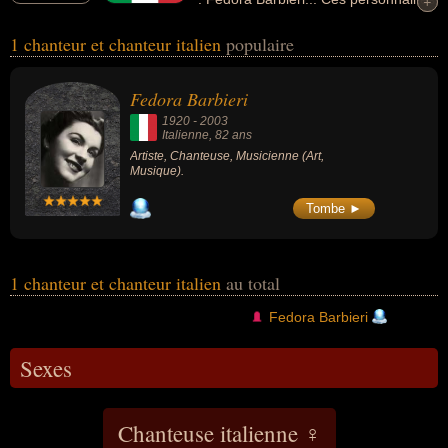
+
+
peuvent avoir des liens variés dans les domaines de l'art ou de la
1 chanteur et chanteur italien
populaire
musique. Ces célébrités peuvent également avoir été artiste ou
musicien.
Fedora Barbieri
1920
-
2003
Italienne
, 82 ans
Artiste, Chanteuse, Musicienne (Art,
Musique).
Tombe ►
1 chanteur et chanteur italien
au total
Fedora Barbieri
Sexes
Chanteuse italienne ♀