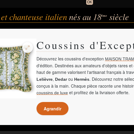
OK
et chanteuse italien
nés au 18
siècle
ème
Coussins d'Excep
Découvrez les coussins d'exception
MAISON TRAM
d'édition. Destinées aux amateurs d'objets rares et 
haut de gamme valorisent l'artisanat français à tra
,
ou
. Découvrez notre sélec
Lelièvre
Dedar
Hermès
conçus à la main. Chaque pièce raconte une histoir
et profitez de la livraison offerte.
coussins de luxe
Agrandir