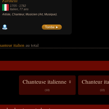
Farinelli
1705
-
1782
Italien
, 77 ans
Artiste, Chanteur, Musicien (Art, Musique).
Tombe ►
hanteur italien
au total
Chanteuse italienne ♀
Chanteur it
(10)
(22)