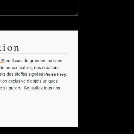
tion
en tissus de grandes maisons
IS
de beaux textiles, nos créations
vers des étoffes signées
,
Pierre Frey
tion exclusive d'objets uniques
e singulière. Consultez tous nos