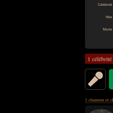
Célébrité 
Née 
Morte 
1 célébrité
1 chanteur et c