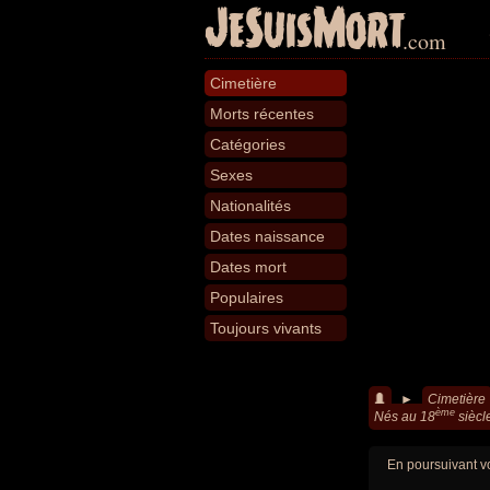
JeSuisMort
.com
Cimetière
Morts récentes
Catégories
Sexes
Nationalités
Dates naissance
Dates mort
Populaires
Toujours vivants
►
Cimetière
ème
Nés au 18
siècl
En poursuivant vo