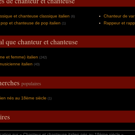
es de chanteur et chanteuse
ssique et chanteuse classique italien
Chanteur de vari
(6)
pop et chanteuse de pop italien
Rappeur et rapp
(1)
al que chanteur et chanteuse
me et femme) italien
(242)
musicienne italien
(43)
cherches
populaires
lien nés au 18ème siècle
(1)
res