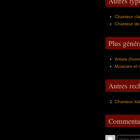
Autres typ
Chanteur cla
Chanteur de 
Plus génér
Artiste (hom
Musicien et 
Autres re
Chanteur ita
Commentai