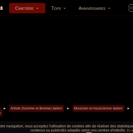
Cimetière
Tops
Anniversaires
►
Artiste (homme et femme) italien
►
Musicien et musicienne italien
►
e
tre navigation, vous acceptez l'utilisation de cookies afin de réaliser des statistiq
contenus ou publicités adaptés selon vos centres d'intérêts.
En s