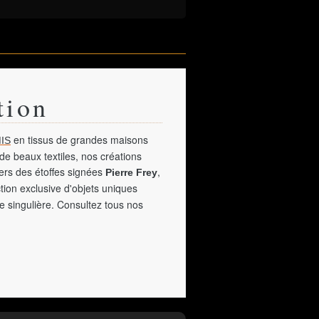
tion
en tissus de grandes maisons
IS
de beaux textiles, nos créations
vers des étoffes signées
,
Pierre Frey
tion exclusive d'objets uniques
e singulière. Consultez tous nos