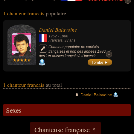
+
+
le 14 janvier 1986
connus comme par exemple : Daniel
1 chanteur francais
populaire
Balavoine... Ces personnalités (de sexe masculin) peuvent avoir
des liens variés dans les domaines de l'art ou de la musique. Ces
célébrités peuvent également avoir été artiste, compositeur ou
Daniel Balavoine
musicien.
1952
-
1986
Francais
, 33 ans
Chanteur populaire de variétés
françaises et pop des années 1980, un
+
+
des 1er artistes français à s’investir
personnellement dans l'humanitaire.
Tombe ►
1 chanteur francais
au total
Daniel Balavoine
Sexes
Chanteuse française ♀