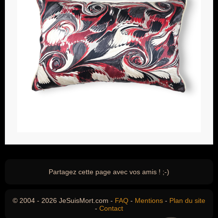
Partagez cette page avec vos amis ! ;-)
© 2004 - 2026 JeSuisMort.com -
FAQ
-
Mentions
-
Plan du site
-
Contact