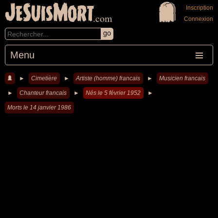
JeSuisMort
Inscription
.com
Connexion
Menu
►
Cimetière
►
Artiste (homme) francais
►
Musicien francais
►
Chanteur francais
►
Nés le 5 février 1952
►
Morts le 14 janvier 1986