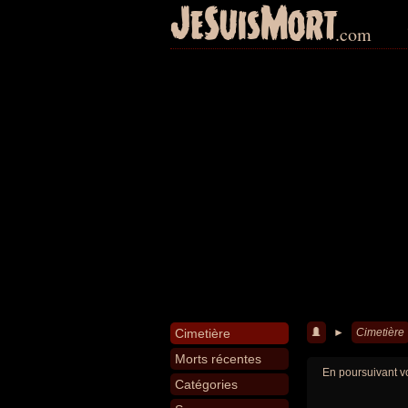
JeSuisMort
.com
Cimetière
►
Cimetière
Morts récentes
En poursuivant vo
Catégories