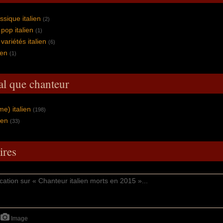
ssique italien
(2)
pop italien
(1)
ariétés italien
(6)
ien
(1)
al que chanteur
e) italien
(198)
ien
(33)
res
Image