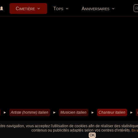
Cimetière
Tops
Anniversaires
►
Artiste (homme) italien
►
Musicien italien
►
Chanteur italien
►
tre navigation, vous acceptez l'utilisation de cookies afin de réaliser des statistiq
contenus ou publicités adaptés selon vos centres d'intérêts.
En s
OK