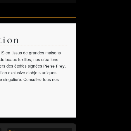
tion
en tissus de grandes maisons
IS
de beaux textiles, nos créations
vers des étoffes signées
,
Pierre Frey
tion exclusive d'objets uniques
e singulière. Consultez tous nos