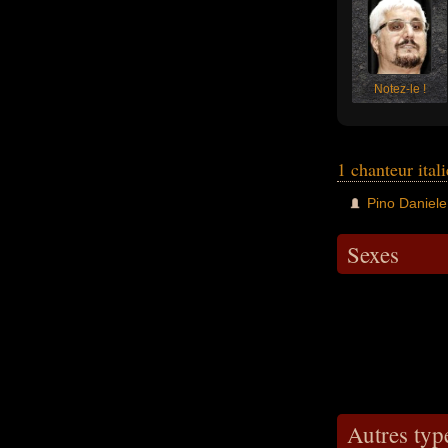
Notez-le !
1 chanteur ital
Pino Daniele
Sexes
Autres typ