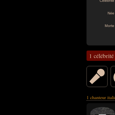
Célébrité 
Née 
Morte 
1 célébrité
1 chanteur ital