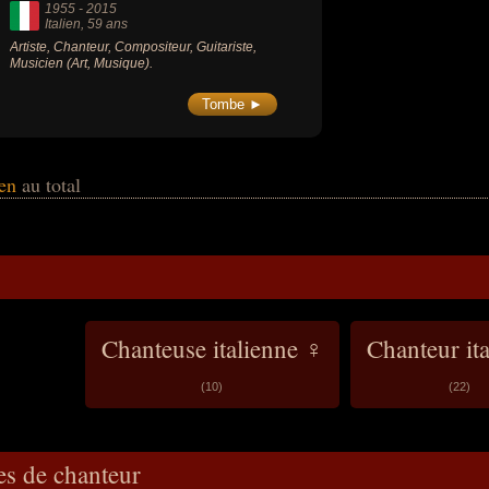
1955
-
2015
Italien
, 59 ans
Artiste, Chanteur, Compositeur, Guitariste,
Musicien (Art, Musique).
Tombe ►
ien
au total
Chanteuse italienne ♀
Chanteur it
(10)
(22)
es de chanteur