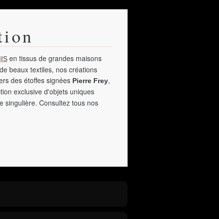
tion
en tissus de grandes maisons
IS
de beaux textiles, nos créations
vers des étoffes signées
,
Pierre Frey
tion exclusive d'objets uniques
e singulière. Consultez tous nos