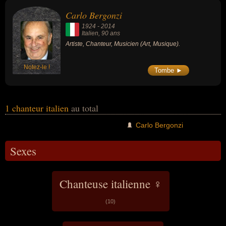
musicien.
Carlo Bergonzi
1924
-
2014
Italien
, 90 ans
Artiste, Chanteur, Musicien (Art, Musique).
Notez-le !
Tombe ►
1 chanteur italien
au total
Carlo Bergonzi
Sexes
Chanteuse italienne ♀
(10)