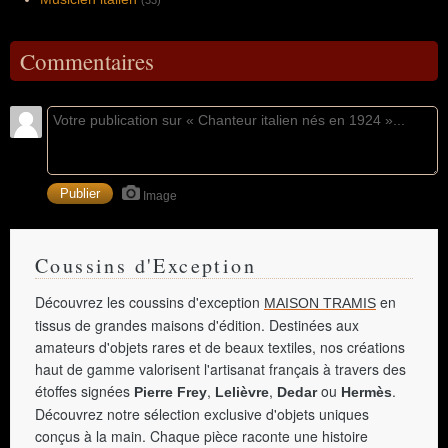
Commentaires
Image
Coussins d'Exception
Découvrez les coussins d'exception
en
MAISON TRAMIS
tissus de grandes maisons d'édition. Destinées aux
amateurs d'objets rares et de beaux textiles, nos créations
haut de gamme valorisent l'artisanat français à travers des
étoffes signées
,
,
ou
.
Pierre Frey
Lelièvre
Dedar
Hermès
Découvrez notre sélection exclusive d'objets uniques
conçus à la main. Chaque pièce raconte une histoire