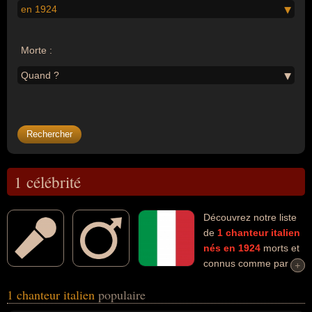
en 1924
Morte :
Quand ?
1 célébrité
Découvrez notre liste
de
1
chanteur
italien
nés en 1924
morts et
connus comme par
+
+
exemple : Carlo Bergonzi... Ces personnalités (de sexe masculin)
1 chanteur italien
populaire
peuvent avoir des liens variés dans les domaines de l'art ou de la
musique. Ces célébrités peuvent également avoir été artiste ou