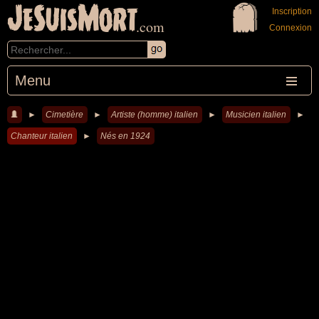
JeSuisMort
Inscription
.com
Connexion
Menu
►
Cimetière
►
Artiste (homme) italien
►
Musicien italien
►
Chanteur italien
►
Nés en 1924