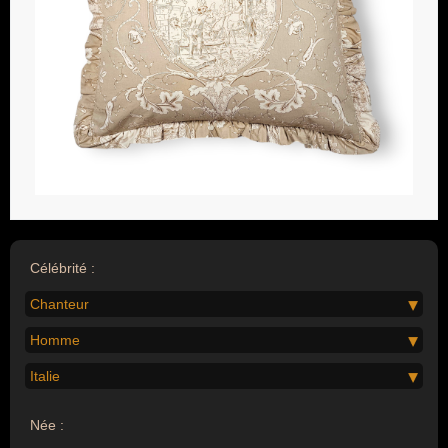
Célébrité :
Chanteur
Homme
Italie
Née :