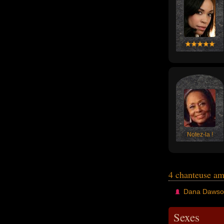
Notez-la !
4 chanteuse am
Dana Dawso
Sexes