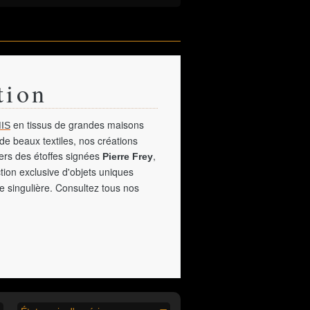
tion
en tissus de grandes maisons
IS
de beaux textiles, nos créations
vers des étoffes signées
,
Pierre Frey
tion exclusive d'objets uniques
e singulière. Consultez tous nos