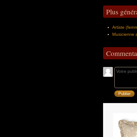
Plus génér
Artiste (fem
Musicienne 
Commentai