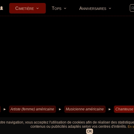
Cimetière
Tops
Anniversaires
►
Artiste (femme) américaine
►
Musicienne américaine
►
Chanteuse 
tre navigation, vous acceptez l'utilisation de cookies afin de réaliser des statistiq
contenus ou publicités adaptés selon vos centres d'intérêts.
En s
OK