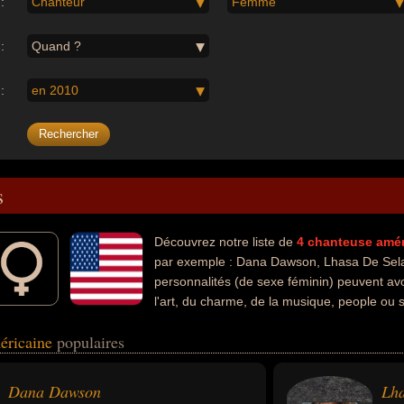
:
Chanteur
Femme
:
Quand ?
:
en 2010
s
Découvrez notre liste de
4
chanteuse
amér
par exemple : Dana Dawson, Lhasa De Sela, 
personnalités (de sexe féminin) peuvent avo
l'art, du charme, de la musique, people ou
 ou musicienne.
éricaine
populaires
Dana Dawson
Lha