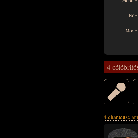
Célébrité 
Née 
Morte 
4 célébrité
avoir été artiste
4 chanteuse am