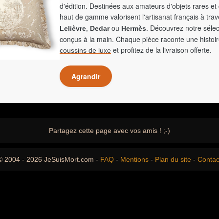
d'édition. Destinées aux amateurs d'objets rares et 
haut de gamme valorisent l'artisanat français à tra
,
ou
. Découvrez notre sélec
Lelièvre
Dedar
Hermès
conçus à la main. Chaque pièce raconte une histoir
et profitez de la livraison offerte.
coussins de luxe
Agrandir
Partagez cette page avec vos amis ! ;-)
© 2004 - 2026 JeSuisMort.com -
FAQ
-
Mentions
-
Plan du site
-
Contac