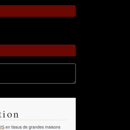
tion
en tissus de grandes maisons
IS