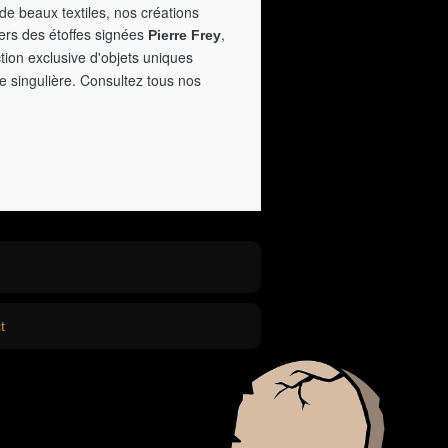
de beaux textiles, nos créations
vers des étoffes signées
,
Pierre Frey
tion exclusive d'objets uniques
e singulière. Consultez tous nos
t