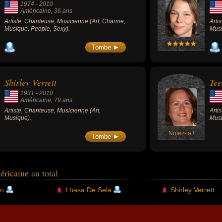
1974
-
2010
Américaine
, 36 ans
Artiste, Chanteuse, Musicienne (Art, Charme,
Arti
Musique, People, Sexy).
Musi
Tombe ►
Shirley Verrett
Tee
1931
-
2010
Américaine
, 79 ans
Artiste, Chanteuse, Musicienne (Art,
Arti
Musique).
Musi
Notez-la !
Tombe ►
éricaine
au total
n
Lhasa De Sela
Shirley Verrett