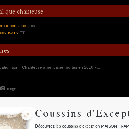
al que chanteuse
me) américaine
(340)
américaine
(78)
res
Image
Coussins d'Excep
Découvrez les coussins d'exception
MAISON TRAM